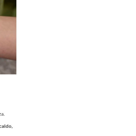
za.
caldo,