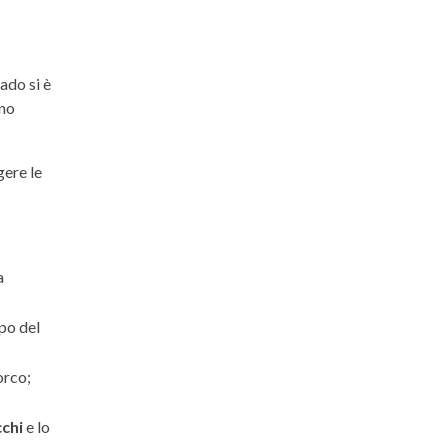
ado si è
nno
ere le
a
po del
orco;
chi
e lo