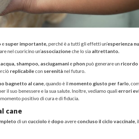
o
e
super importante,
perché è a tutti gli effetti un’
esperienza n
are nel cuoricino un’
associazione
che lo sia
altrettanto.
n
acqua, shampoo, asciugamani
e
phon
può generare un
ricordo
rciò
replicabile
con
serenità
nel futuro.
mo bagnetto al cane
, quando è il
momento giusto per farlo
, co
er il suo benessere e la sua salute. Inoltre, vediamo quali
errori ev
n momento positivo di cura e di fiducia.
al cane
ompleto
di un
cucciolo
è
dopo
avere
concluso il ciclo vaccinale
, 