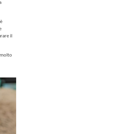
a
 è
e
rare il
 molto