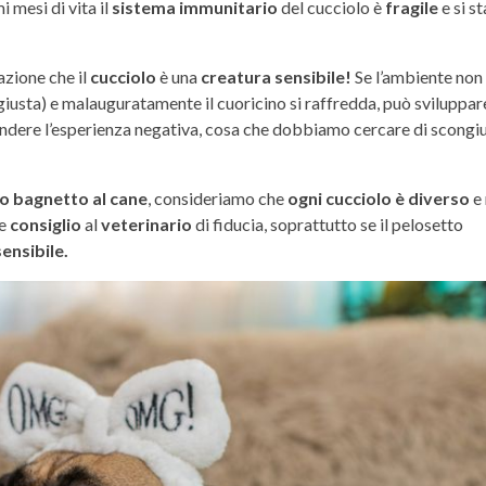
i mesi di vita il
sistema immunitario
del cucciolo è
fragile
e si st
azione che il
cucciolo
è una
creatura sensibile!
Se l’ambiente non
giusta) e malauguratamente il cuoricino si raffredda, può sviluppar
endere l’esperienza negativa, cosa che dobbiamo cercare di scongiu
mo bagnetto al cane
, consideriamo che
ogni cucciolo è diverso
e
re
consiglio
al
veterinario
di fiducia, soprattutto se il pelosetto
sensibile.