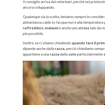
Il consiglio arriva dai veterinari, perché nei primissim
ancora sviluppando.
Qualunque sia la scelta, teniamo sempre in consider
abbastanza caldo (o l’acqua non è alla temperatura 
raffreddori, malanni
e anche uno
stress
tale da r
più possibile.
Inoltre, se ci stiamo chiedendo
quando fare il pri
dipende anche dalla
razza,
perciò chiediamo semp
appartiene a una
razza
dalla
cute
particolarmente