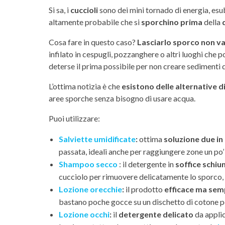
Si sa, i
cuccioli
sono dei mini tornado di energia, esube
altamente probabile che si
sporchino prima
della
Cosa fare in questo caso?
Lasciarlo sporco non v
infilato in cespugli, pozzanghere o altri luoghi che
deterse il prima possibile per non creare sedimenti d
L’ottima notizia è che
esistono delle alternative di
aree sporche senza bisogno di usare acqua.
Puoi utilizzare:
Salviette umidificate
:
ottima
soluzione due in
passata, ideali anche per raggiungere zone un po’
Shampoo secco
: il detergente in
soffice schi
cucciolo per rimuovere delicatamente lo sporco, 
Lozione orecchie
:
il prodotto
efficace ma sem
bastano poche gocce su un dischetto di cotone pe
Lozione occhi
:
il
detergente delicato
da applic