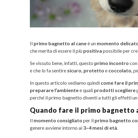
Il
primo bagnetto al cane
è un
momento delicat
che merita di essere il più
positiva
possibile per cre
Se vissuto bene, infatti, questo
primo incontro
co
e che lo fa sentire
sicuro, protetto
e
coccolato,
pe
In questo articolo vediamo quindi
come fare il pri
preparare l’ambiente
e quali
prodotti scegliere
p
perché il primo bagnetto diventi a tutti gli effetti u
Quando fare il primo bagnetto 
Il
momento consigliato
per il
primo bagnetto c
genere avviene intorno ai
3–4 mesi di età
.