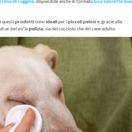
crime di ruggine
, disponibile anche in formato
box salviette m
ti questi
prodotti
sono
ideali
per i
piccoli pelosi
e, grazie alla
di un bel po’ la
pulizia,
sia del cucciolo che del cane adulto.