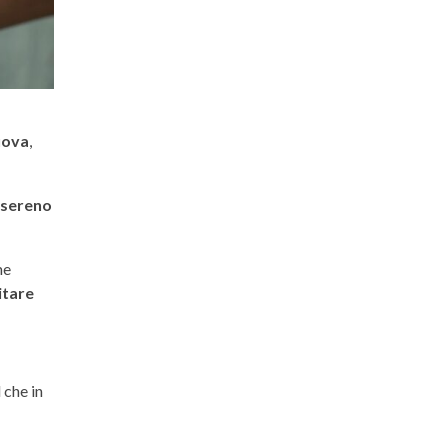
uova
,
 sereno
me
itare
il che in