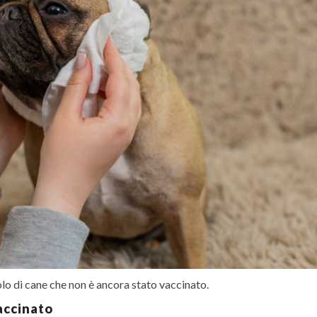
olo di cane che non è ancora stato vaccinato.
accinato