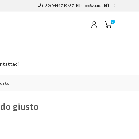
(+39) 0444 719637
-
shop@yuup.it
|
-
0
ntattaci
iusto
do giusto