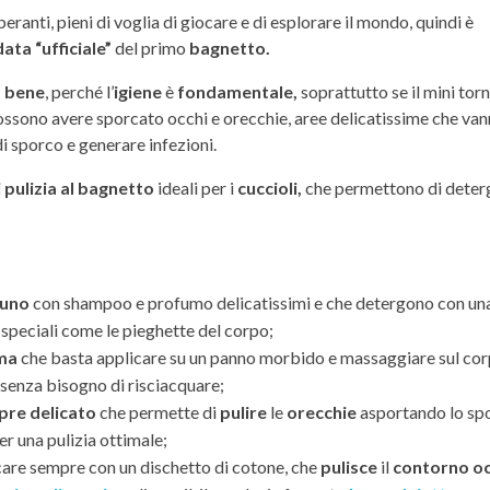
ranti, pieni di voglia di giocare e di esplorare il mondo, quindi è
data “ufficiale”
del primo
bagnetto.
a bene
, perché l’
igiene
è
fondamentale,
soprattutto se il mini torn
 possono avere sporcato occhi e orecchie, aree delicatissime che va
i sporco e generare infezioni.
 pulizia al bagnetto
ideali per i
cuccioli,
che permettono di deterg
 uno
con shampoo e profumo delicatissimi e che detergono con un
 speciali come le pieghette del corpo;
uma
che basta applicare su un panno morbido e massaggiare sul cor
senza bisogno di risciacquare;
pre delicato
che permette di
pulire
le
orecchie
asportando lo sp
r una pulizia ottimale;
are sempre con un dischetto di cotone, che
pulisce
il
contorno oc