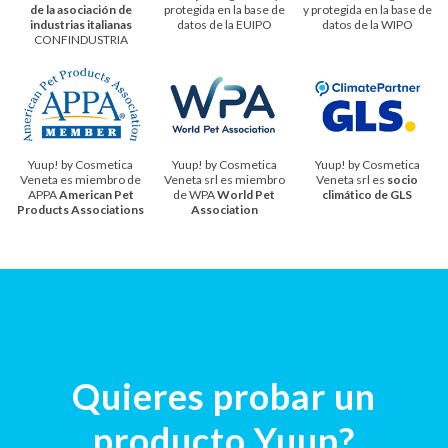
de la asociación de
protegida en la base de
y protegida en la base de
industrias italianas
datos de la EUIPO
datos de la WIPO
CONFINDUSTRIA
Yuup! by Cosmetica
Yuup! by Cosmetica
Yuup! by Cosmetica
Veneta es miembro de
Veneta srl es miembro
Veneta srl es
socio
APPA
American Pet
de WPA
World Pet
climático de GLS
Products Associations
Association
Quieres probar un
producto Yuup?