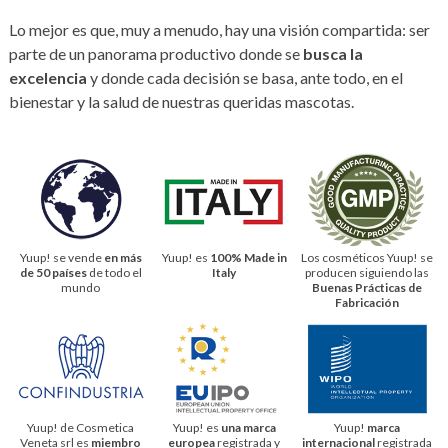
Lo mejor es que, muy a menudo, hay una visión compartida: ser
parte de un panorama productivo donde se
busca la
excelencia
y donde cada decisión se basa, ante todo, en el
bienestar y la salud de nuestras queridas mascotas.
Yuup! se vende
en más
Yuup! es
100% Made in
Los cosméticos Yuup! se
de 50 países
de todo el
Italy
producen siguiendo las
mundo
Buenas Prácticas de
Fabricación
Yuup! de Cosmetica
Yuup! es
una marca
Yuup!
marca
Veneta srl es
miembro
europea
registrada y
internacional
registrada