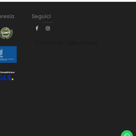
bresía
Seguici