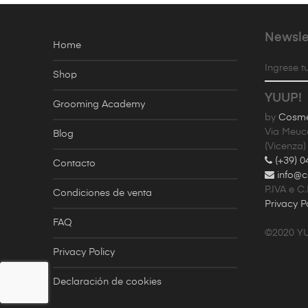
Newsle
Home
Ingrese tu
Shop
YUUP!
Grooming Academy
by
Cosmet
Via Meuc
Blog
(Vicenza)
(+39) 0
Contacto
info@c
P.IVA e C
Condiciones de venta
Privacy P
FAQ
©2020 Y
Privacy Policy
Declaración de cookies