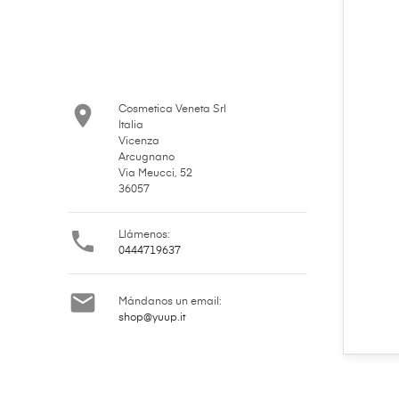

Cosmetica Veneta Srl
Italia
Vicenza
Arcugnano
Via Meucci, 52
36057

Llámenos:
0444719637

Mándanos un email:
shop@yuup.it