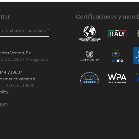
tter
Certificaciones y mem
 email para suscribirte *
ica Veneta S.r.l.
ci, 52, 36057 Arcugnano
444 719637
osmeticaveneta.it
.F. IT03712110240
olicy
UUP!