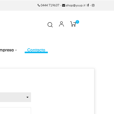
0444 719637
-
shop@yuup.it
|
-
0
mpresa
Contacto