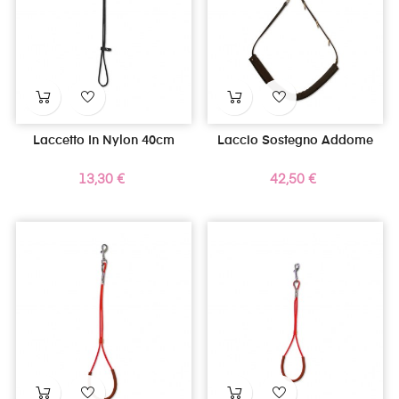
Laccetto In Nylon 40cm
Laccio Sostegno Addome
Prezzo
Prezzo
13,30 €
42,50 €