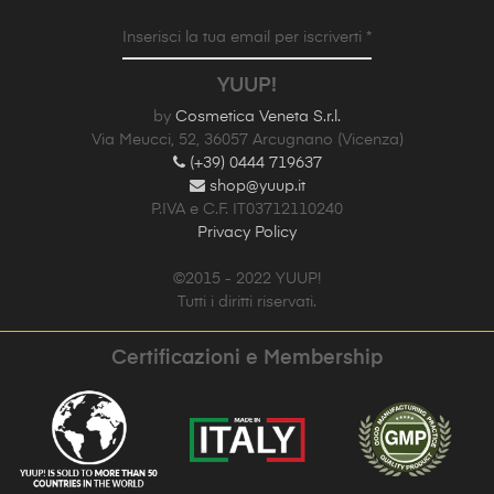
Inserisci la tua email per iscriverti *
YUUP!
by
Cosmetica Veneta S.r.l.
Via Meucci, 52, 36057 Arcugnano (Vicenza)
(+39) 0444 719637
shop@yuup.it
P.IVA e C.F. IT03712110240
Privacy Policy
©2015 - 2022 YUUP!
Tutti i diritti riservati.
Certificazioni e Membership