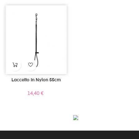
Laccetto In Nylon 55cm
Prezzo
14,40 €