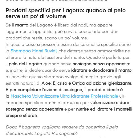
Prodotti specifici per Lagotto: quando al pelo
serve un po’ di volume
Se il
manto
del Lagotto è libero dai nodi, ma appare
leggermente ‘appiattito’, può servire coccolarlo con dei
prodotti che restituiscano un po’ volume.
In questo caso si possono usare dei cosmetici specifici come
lo
Shampoo Manti Ruvidi
, che deterge senza ammorbidire né
alterare la naturale tessitura del manto. Questo è perfetto per
il
pelo del Lagotto
quando serve
sostegno senza appesantire
e, inoltre, è ideale quando serve
idratare e deodorare il manto
,
azione che questo shampoo svolge al meglio grazie agli
estratti naturali di
Aloe, Elicriso e Ortica ad azione igienizzante.
E per completare l’azione di sostegno, il prodotto ideale è
la
Maschera Volumizzante Ultra Idratante Professionale
un
impacco specificatamente formulato per v
olumizzare e dare
sostegno senza appesantire
e per
nutrire ed idratare i mantelli
crespi e sfibrati
.
Dopo il bagnetto vogliamo rendere da copertina il pelo
dell’adorabile Lagotto Romagnolo?