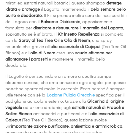
mirati ed estratti naturali botanici, questo shampoo
deterge
,
idrata
e
protegge
il Lagotto, mantenendo il
pelo sempre bello
pulito e deodorato
. Il kit si prende inoltre cura dei ricci così fitti
del Lagotto con il
Balsamo Districante
, appositamente
formulato per
districare e ristrutturare il mantello del Lagotto
,
soprattutto se è sfibrato. Il
Kit Insetto Repellenza
si completa
con lo
Spray al Tea Tree Oil e Olio di Neem
, uno spray
naturale che, grazie all’
olio essenziale di Cajeput
(Tea Tree Oil
Bianco) e all’
olio di Neem
crea uno
scudo efficace per
allontanare i parassiti
e mantenere il mantello bello
deodorato.
Il Lagotto è per sua indole un amore a quattro zampe
alquanto curioso, che ama annusare ogni angolo, per questo
potrebbe sporcarsi molto le orecchie. Ecco perché è sempre
utile tenere con sé la
Lozione Pulizia Orecchie
specifica per il
padiglione auricolare esterno. Grazie alla
Glicerina di origine
vegetale
ad azione idratante, agli
estratti naturali di Propoli e
Salice Bianco
antibatterici e purificanti e all’
olio essenziale di
Cajeput
(Tea Tree Oil Bianco), questa lozione svolge
un’
importante azione purificante, antisettica e antimicrobica
,
prevenendo contro la formazione dei cattivi odori.