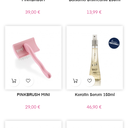
PINKBRUSH
Balsamo Districante 250ml
Prezzo
Prezzo
39,00 €
13,99 €
PINKBRUSH MINI
Keratin Serum 150ml
Prezzo
Prezzo
29,00 €
46,90 €