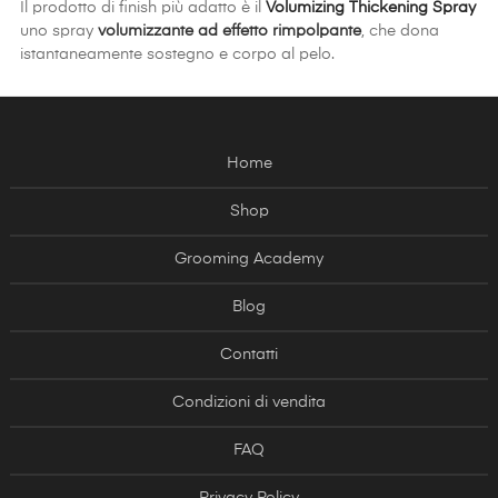
Il prodotto di finish più adatto è il
Volumizing Thickening Spray
uno spray
volumizzante ad effetto rimpolpante
, che dona
istantaneamente sostegno e corpo al pelo.
Home
Shop
Grooming Academy
Blog
Contatti
Condizioni di vendita
FAQ
Privacy Policy