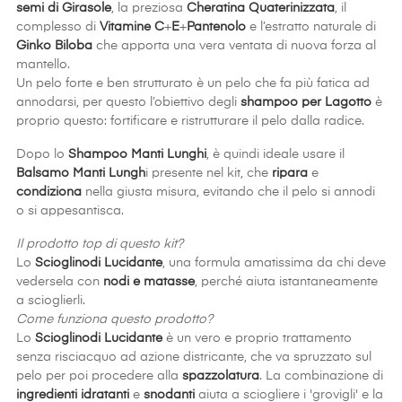
semi di Girasole
, la preziosa
Cheratina Quaterinizzata
, il
complesso di
Vitamine C
+
E
+
Pantenolo
e l’estratto naturale di
Ginko Biloba
che apporta una vera ventata di nuova forza al
mantello.
Un pelo forte e ben strutturato è un pelo che fa più fatica ad
annodarsi, per questo l’obiettivo degli
shampoo per Lagotto
è
proprio questo: fortificare e ristrutturare il pelo dalla radice.
Dopo lo
Shampoo Manti Lunghi
, è quindi ideale usare il
Balsamo Manti Lungh
i presente nel kit, che
ripara
e
condiziona
nella giusta misura, evitando che il pelo si annodi
o si appesantisca.
Il prodotto top di questo kit?
Lo
Scioglinodi Lucidante
, una formula amatissima da chi deve
vedersela con
nodi e matasse
, perché aiuta istantaneamente
a scioglierli.
Come funziona questo prodotto?
Lo
Scioglinodi Lucidante
è un vero e proprio trattamento
senza risciacquo ad azione districante, che va spruzzato sul
pelo per poi procedere alla
spazzolatura
. La combinazione di
ingredienti idratanti
e
snodanti
aiuta a sciogliere i 'grovigli' e la