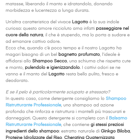
matasse, liberando il manto e idratandolo, donando
morbidezza e lucentezza a lunga durata.
Un’altra caratteristica del vivace
Lagotto
è la sua indole
curiosa: questo amore riccioluto ama infatti
passeggiare nel
cuore della natura
, il che è stupendo, ma lo porta a sudare e
ad emanare cattivo odore.
Ecco che, quando c’è poco tempo e il nostro Lagotto ha
magari bisogno di un bel
bagnetto profumato
, l’ideale è
affidarsi allo
Shampoo Secco
, una schiuma che rispetta cute
e manto,
pulendolo e igienizzandolo
. I cattivi odori se ne
vanno e il manto del
Lagotto
resta bello pulito, fresco e
deodorato.
E se il pelo è particolarmente sciupato e stressato?
In questo caso, come detergente consigliamo lo
Shampoo
Ristrutturante Professionale
, uno shampoo ad azione
profonda che rinforza e ristruttura i mantelli più trascurati e
danneggiati. Questo detergente si completa con il
Balsamo
Ristrutturante Professionale
, che contiene
gi stessi preziosi
ingredienti dello shampoo
: estratto naturale di
Ginkgo Biloba
,
Proteine Idrolizzate del Riso
,
Cheratina Quaternizzata
,