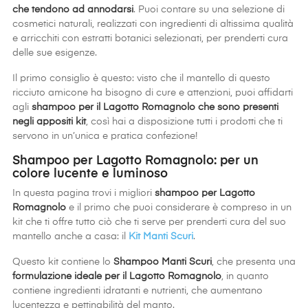
che tendono ad annodarsi
. Puoi contare su una selezione di
cosmetici naturali, realizzati con ingredienti di altissima qualità
e arricchiti con estratti botanici selezionati, per prenderti cura
delle sue esigenze.
Il primo consiglio è questo: visto che il mantello di questo
ricciuto amicone ha bisogno di cure e attenzioni, puoi affidarti
agli
shampoo per il Lagotto Romagnolo che sono presenti
negli appositi kit
, così hai a disposizione tutti i prodotti che ti
servono in un’unica e pratica confezione!
Shampoo per Lagotto Romagnolo: per un
colore lucente e luminoso
In questa pagina trovi i migliori
shampoo per Lagotto
Romagnolo
e il primo che puoi considerare è compreso in un
kit che ti offre tutto ciò che ti serve per prenderti cura del suo
mantello anche a casa: il
Kit Manti Scuri
.
Questo kit contiene lo
Shampoo Manti Scuri
, che presenta una
formulazione ideale per il Lagotto Romagnolo
, in quanto
contiene ingredienti idratanti e nutrienti, che aumentano
lucentezza e pettinabilità del manto.