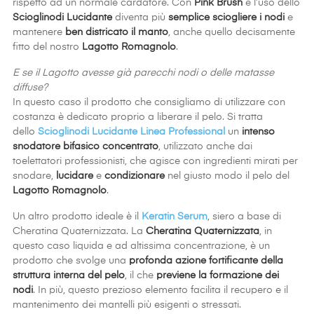
rispetto ad un normale cardatore. Con
Pink Brush
e l’uso dello
Scioglinodi Lucidante
diventa più
semplice sciogliere i nodi
e
mantenere
ben districato il manto
, anche quello decisamente
fitto del nostro
Lagotto Romagnolo
.
E se il Lagotto avesse già parecchi nodi o delle matasse
diffuse?
In questo caso il prodotto che consigliamo di utilizzare con
costanza è dedicato proprio a liberare il pelo. Si tratta
dello
Scioglinodi Lucidante Linea Professional
un
intenso
snodatore bifasico concentrato
, utilizzato anche dai
toelettatori professionisti, che agisce con ingredienti mirati per
snodare,
lucidare
e
condizionare
nel giusto modo il pelo del
Lagotto Romagnolo
.
Un altro prodotto ideale è il
Keratin Serum
, siero a base di
Cheratina Quaternizzata. La
Cheratina Quaternizzata
, in
questo caso liquida e ad altissima concentrazione, è un
prodotto che svolge una
profonda azione fortificante della
struttura interna del pelo
, il che
previene la formazione dei
nodi
. In più, questo prezioso elemento facilita il recupero e il
mantenimento dei mantelli più esigenti o stressati.