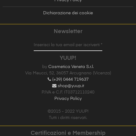
Dichiarazione dei cookie
Newsletter
Inserisci la tua email per iscriverti *
YUUP!
by
Cosmetica Veneta S.r.l.
Via Meucci, 52, 36057 Arcugnano (Vicenza)
(+39) 0444 719637
shop@yuup.it
P.IVA e C.F. IT03712110240
Privacy Policy
©2015 - 2022 YUUP!
Tutti i diritti riservati.
Certificazioni e Membership