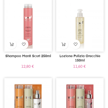
Shampoo Manti Scuri 250ml
Lozione Pulizia Orecchie
150ml
Prezzo
Prezzo
12,80 €
11,60 €