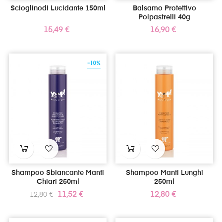
Scioglinodi Lucidante 150ml
Balsamo Protettivo
Polpastrelli 40g
Prezzo
Prezzo
15,49 €
16,90 €
-10%
Shampoo Sbiancante Manti
Shampoo Manti Lunghi
Chiari 250ml
250ml
Prezzo
Prezzo
Prezzo
11,52 €
12,80 €
12,80 €
standard