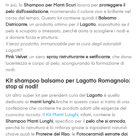
In più, lo
Shampoo per Manti Scuri
lavora per
proteggere il
pelo dall’ossidazione
, mantenendo il colore vivo e brillante nel
corso del tempo. Questo kit contiene quindi il
Balsamo
Districante
, un prodotto ottimo per il
Lagotto
, soprattutto se il
pelo è sciupato o stressato, perché aiuta a sciogliere i nodi e
a donare forza e struttura.
Il terzo prodotto, immancabile per la cura degli adorabili
Lagotti?
Pink Velvet
, un siero
spray ristrutturante e setificante
, che dona
lucentezza e corpo al pelo, scongiurando la formazione di
nodi.
Kit shampoo balsamo per Lagotto Romagnolo:
stop ai nodi!
Un altro super kit per prenderti cura del
Lagotto
è quello
dedicato ai
manti lunghi
.Anche in questo caso si tratta di una
confezione che contiene tre prodotti adatti alle esigenze del
cuoricino ricciuto. Il
Kit Manti Lunghi
, infatti, contiene lo
Shampoo Manti Lunghi
, specifico per il
pelo che si annoda
,
perché lo ristruttura e lo rinforza grazie a ingradienti naturali
chiave quali le
Proteine del Riso
, le
Fotoceramidi estratte dai