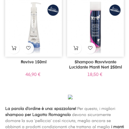
Revive 150ml
Shampoo Ravvivante
Lucidante Manti Neri 250ml
Prezzo
Prezzo
46,90 €
18,50 €
La parola d’ordine è una: spazzolare!
Per questo, i migliori
shampoo per Lagotto Romagnolo
devono sicuramente
domare la sua ‘pelliccia’ così ricciuta, meglio ancora se
abbinati a prodotti condizionanti che trattano al meglio
i manti