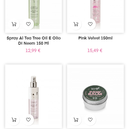
Spray Al Tea Tree Oil E Olio
Pink Velvet 150ml
Di Neem 150 Ml
Prezzo
Prezzo
12,99 €
15,49 €