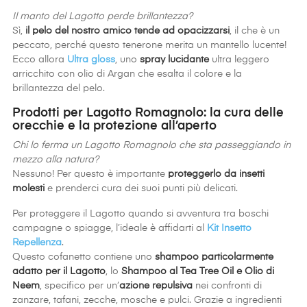
Il manto del Lagotto perde brillantezza?
Sì,
il pelo del nostro amico tende ad opacizzarsi
, il che è un
peccato, perché questo tenerone merita un mantello lucente!
Ecco allora
Ultra gloss
, uno
spray lucidante
ultra leggero
arricchito con olio di Argan che esalta il colore e la
brillantezza del pelo.
Prodotti per Lagotto Romagnolo: la cura delle
orecchie e la protezione all’aperto
Chi lo ferma un Lagotto Romagnolo che sta passeggiando in
mezzo alla natura?
Nessuno! Per questo è importante
proteggerlo da insetti
molesti
e prenderci cura dei suoi punti più delicati.
Per proteggere il Lagotto quando si avventura tra boschi
campagne o spiagge, l’ideale è affidarti al
Kit Insetto
Repellenza
.
Questo cofanetto contiene uno
shampoo particolarmente
adatto per il Lagotto
, lo
Shampoo al Tea Tree Oil e Olio di
Neem
, specifico per un’
azione repulsiva
nei confronti di
zanzare, tafani, zecche, mosche e pulci. Grazie a ingredienti