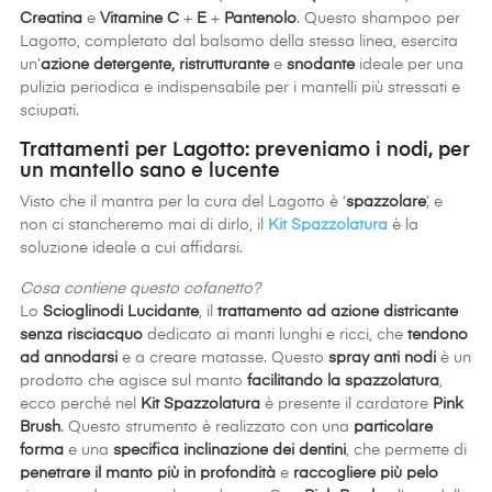
Creatina
e
Vitamine C
+
E
+
Pantenolo
. Questo shampoo per
Lagotto, completato dal balsamo della stessa linea, esercita
un’
azione detergente, ristrutturante
e
snodante
ideale per una
pulizia periodica e indispensabile per i mantelli più stressati e
sciupati.
Trattamenti per Lagotto: preveniamo i nodi, per
un mantello sano e lucente
Visto che il mantra per la cura del Lagotto è ‘
spazzolare
’, e
non ci stancheremo mai di dirlo, il
Kit Spazzolatura
è la
soluzione ideale a cui affidarsi.
Cosa contiene questo cofanetto?
Lo
Scioglinodi Lucidante
, il
trattamento ad azione districante
senza risciacquo
dedicato ai manti lunghi e ricci, che
tendono
ad annodarsi
e a creare matasse. Questo
spray anti nodi
è un
prodotto che agisce sul manto
facilitando la spazzolatura
,
ecco perché nel
Kit Spazzolatura
è presente il cardatore
Pink
Brush
. Questo strumento è realizzato con una
particolare
forma
e una
specifica inclinazione dei dentini
, che permette di
penetrare il manto più in profondità
e
raccogliere più pelo