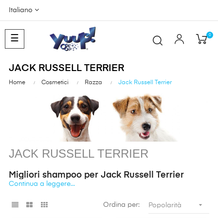
Italiano
0
navigazione
☰
Toggle
JACK RUSSELL TERRIER
Home
Cosmetici
Razza
Jack Russell Terrier
JACK RUSSELL TERRIER
Migliori shampoo per Jack Russell Terrier
Continua a leggere...
Coraggioso, audace e giocherellone: il
Jack
Russell
Terrier
può
avere il pelo liscio e corto, oppure più lungo e ruvido, ma qualsiasi

Ordina per:
Popolarità
sia la tipologia, merita tutta la tua attenzione per mantenersi
sempre sano, morbido e profumato!