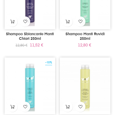
Shampoo Sbiancante Manti
Shampoo Manti Ruvidi
Chiari 250ml
250ml
Prezzo
Prezzo
Prezzo
11,52 €
12,80 €
12,80 €
standard
-10%