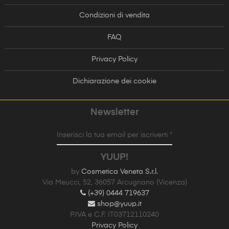
Condizioni di vendita
FAQ
Privacy Policy
Dichiarazione dei cookie
Newsletter
Inserisci la tua email per iscriverti *
YUUP!
by
Cosmetica Veneta S.r.l.
Via Meucci, 52, 36057 Arcugnano (Vicenza)
(+39) 0444 719637
shop@yuup.it
P.IVA e C.F. IT03712110240
Privacy Policy