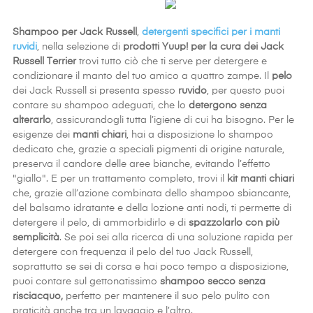
Shampoo per Jack Russell
,
detergenti specifici per i manti
ruvidi
, nella selezione di
prodotti Yuup! per la cura dei Jack
Russell Terrier
trovi tutto ciò che ti serve per detergere e
condizionare il manto del tuo amico a quattro zampe. Il
pelo
dei Jack Russell si presenta spesso
ruvido
, per questo puoi
contare su shampoo adeguati, che lo
detergono senza
alterarlo
, assicurandogli tutta l’igiene di cui ha bisogno. Per le
esigenze dei
manti
chiari
, hai a disposizione lo shampoo
dedicato che, grazie a speciali pigmenti di origine naturale,
preserva il candore delle aree bianche, evitando l’effetto
"giallo". E per un trattamento completo, trovi il
kit manti chiari
che, grazie all’azione combinata dello shampoo sbiancante,
del balsamo idratante e della lozione anti nodi, ti permette di
detergere il pelo, di ammorbidirlo e di
spazzolarlo con più
semplicità
. Se poi sei alla ricerca di una soluzione rapida per
detergere con frequenza il pelo del tuo Jack Russell,
soprattutto se sei di corsa e hai poco tempo a disposizione,
puoi contare sul gettonatissimo
shampoo secco senza
risciacquo,
perfetto per mantenere il suo pelo pulito con
praticità anche tra un lavaggio e l’altro.