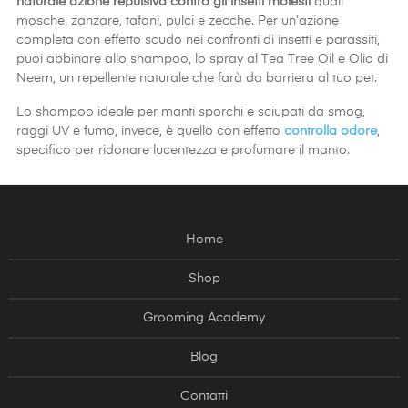
naturale azione repulsiva contro gli insetti molesti
quali
mosche, zanzare, tafani, pulci e zecche. Per un’azione
completa con effetto scudo nei confronti di insetti e parassiti,
puoi abbinare allo shampoo, lo spray al Tea Tree Oil e Olio di
Neem, un repellente naturale che farà da barriera al tuo pet.
Lo shampoo ideale per manti sporchi e sciupati da smog,
raggi UV e fumo, invece, è quello con effetto
controlla odore
,
specifico per ridonare lucentezza e profumare il manto.
Home
Shop
Grooming Academy
Blog
Contatti