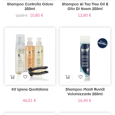
Shampoo Controlla Odore
Shampoo Al Tea Tree Oil E
250ml
Olio Di Neem 250ml
Prezzo
Prezzo
Prezzo
10,80 €
12,80 €
12,00 €
standard
Kit Igiene Quotidiana
Shampoo Manti Ruvidi
Volumizzante 250ml
Prezzo
Prezzo
46,51 €
16,40 €