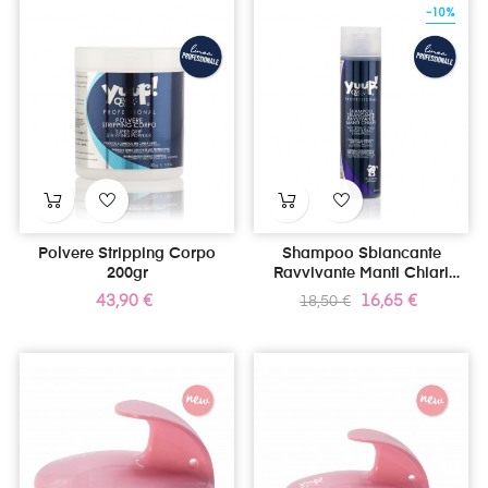
-10%
Polvere Stripping Corpo
Shampoo Sbiancante
200gr
Ravvivante Manti Chiari
250ml
Prezzo
Prezzo
Prezzo
43,90 €
16,65 €
18,50 €
standard