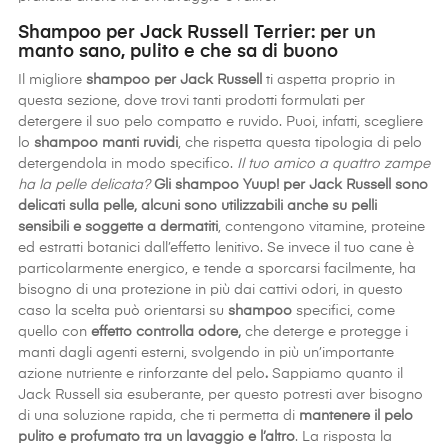
Shampoo per Jack Russell Terrier: per un
manto sano, pulito e che sa di buono
Il migliore
shampoo per Jack Russell
ti aspetta proprio in
questa sezione, dove trovi tanti prodotti formulati per
detergere il suo pelo compatto e ruvido. Puoi, infatti, scegliere
lo
shampoo manti ruvidi
, che rispetta questa tipologia di pelo
detergendola in modo specifico.
Il tuo amico a quattro zampe
ha la pelle delicata?
Gli shampoo Yuup! per Jack Russell sono
delicati sulla pelle, alcuni sono utilizzabili anche su pelli
sensibili e soggette a dermatiti
,
contengono vitamine, proteine
ed estratti botanici dall’effetto lenitivo. Se invece il tuo cane è
particolarmente energico, e tende a sporcarsi facilmente, ha
bisogno di una protezione in più dai cattivi odori, in questo
caso la scelta può orientarsi su
shampoo
specifici, come
quello con
effetto controlla odore,
che deterge e protegge i
manti dagli agenti esterni, svolgendo in più un’importante
azione nutriente e rinforzante del pelo
.
Sappiamo quanto il
Jack Russell sia esuberante, per questo potresti aver bisogno
di una soluzione rapida, che ti permetta di
mantenere il pelo
pulito e profumato tra un lavaggio e l’altro
. La risposta la