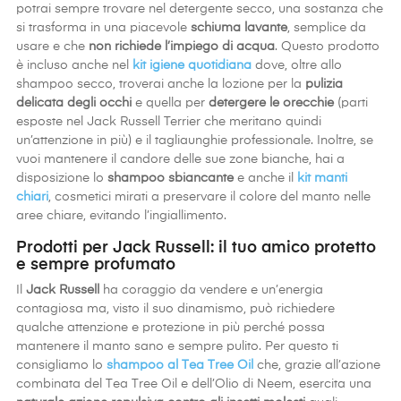
potrai sempre trovare nel detergente secco, una sostanza che
si trasforma in una piacevole
schiuma
lavante
, semplice da
usare e che
non richiede l’impiego di acqua
. Questo prodotto
è incluso anche nel
kit igiene quotidiana
dove, oltre allo
shampoo secco, troverai anche la lozione per la
pulizia
delicata degli occhi
e
quella per
detergere le orecchie
(parti
esposte nel Jack Russell Terrier che meritano quindi
un’attenzione in più) e il tagliaunghie professionale. Inoltre, se
vuoi mantenere il candore delle sue zone bianche, hai a
disposizione lo
shampoo sbiancante
e anche il
kit manti
chiari
, cosmetici mirati a preservare il colore del manto nelle
aree chiare, evitando l’ingiallimento.
Prodotti per Jack Russell: il tuo amico protetto
e sempre profumato
Il
Jack
Russell
ha coraggio da vendere e un’energia
contagiosa ma, visto il suo dinamismo, può richiedere
qualche attenzione e protezione in più perché possa
mantenere il manto sano e sempre pulito. Per questo ti
consigliamo lo
shampoo al Tea Tree Oil
che, grazie all’azione
combinata del Tea Tree Oil e dell’Olio di Neem, esercita una