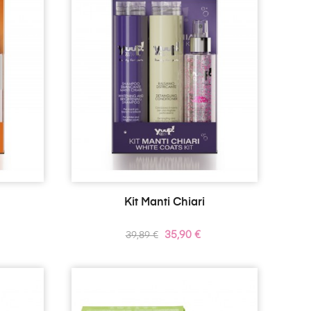
Kit Manti Chiari
Prezzo
Prezzo
35,90 €
39,89 €
standard