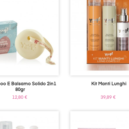
o E Balsamo Solido 2in1
Kit Manti Lunghi
80gr
Prezzo
Prezzo
12,80 €
39,89 €