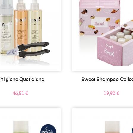
it Igiene Quotidiana
Sweet Shampoo Collec
Prezzo
Prezzo
46,51 €
19,90 €