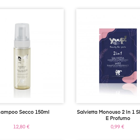
hampoo Secco 150ml
Salvietta Monouso 2 In 1
E Profumo
Prezzo
Prezzo
12,80 €
0,99 €