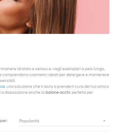
imanere idratato e setoso e, negli esemplari a pelo lungo,
one comprendono cosmetici
ideati per detergere e mantenere
ensibili.
hua
, una soluzione che ti aiuta a prenderti cura del tuo amico
hai a disposizione anche la
lozione
occhi
, perfetta per

per:
Popolarità