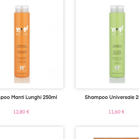
poo Manti Lunghi 250ml
Shampoo Universale 2
Prezzo
Prezzo
12,80 €
11,60 €