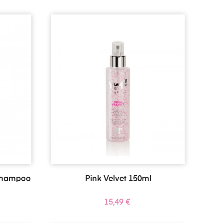
 Shampoo
Pink Velvet 150ml
Prezzo
15,49 €