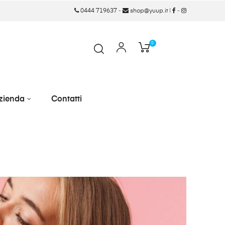
0444 719637
-
shop@yuup.it
|
-
0
zienda
Contatti