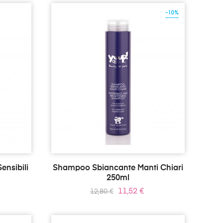
-10%
ensibili
Shampoo Sbiancante Manti Chiari
250ml
Prezzo
Prezzo
11,52 €
12,80 €
standard