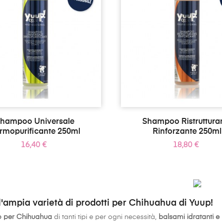
hampoo Universale
Shampoo Ristruttura
rmopurificante 250ml
Rinforzante 250ml
Prezzo
Prezzo
16,40 €
18,80 €
l'ampia varietà di prodotti per Chihuahua di Yuup!
 per Chihuahua
di tanti tipi e per ogni necessità,
balsami idratanti e 