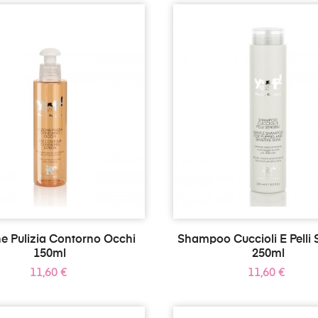
e Pulizia Contorno Occhi
Shampoo Cuccioli E Pelli S
150ml
250ml
Prezzo
Prezzo
11,60 €
11,60 €