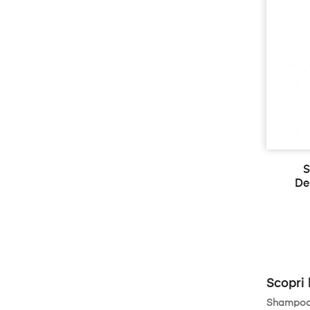
S
De
Scopri 
Shampoo