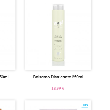
50ml
Balsamo Districante 250ml
Prezzo
13,99 €
-10%