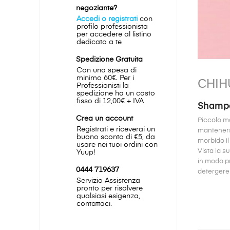
negoziante?
Accedi o registrati
con
profilo professionista
per accedere al listino
dedicato a te
Spedizione Gratuita
Con una spesa di
minimo 60€. Per i
CHIH
Professionisti la
spedizione ha un costo
fisso di 12,00€ + IVA
Shampo
Crea un account
Piccolo ma
Registrati e riceverai un
mantenersi 
buono sconto di €5, da
morbido il
usare nei tuoi ordini con
Vista la su
Yuup!
in modo pr
0444 719637
detergere 
Servizio Assistenza
pronto per risolvere
qualsiasi esigenza,
contattaci.