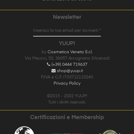
Newsletter
Inserisci la tua email per iscriverti *
YUUP!
by
Cosmetica Veneta S.r.l.
Via Meucci, 52, 36057 Arcugnano (Vicenza)
(+39) 0444 719637
shop@yuup.it
P.IVA e C.F. IT03712110240
Privacy Policy
©2015 - 2022 YUUP!
Tutti i diritti riservati.
Certificazioni e Membership