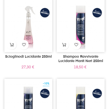
Scioglinodi Lucidante 250ml
Shampoo Ravvivante
Lucidante Manti Neri 250ml
Prezzo
Prezzo
27,30 €
18,50 €
-10%