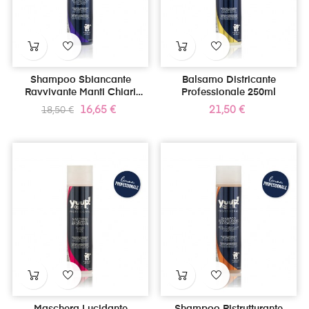
Shampoo Sbiancante
Balsamo Districante
Ravvivante Manti Chiari
Professionale 250ml
250ml
Prezzo
Prezzo
Prezzo
16,65 €
21,50 €
18,50 €
standard