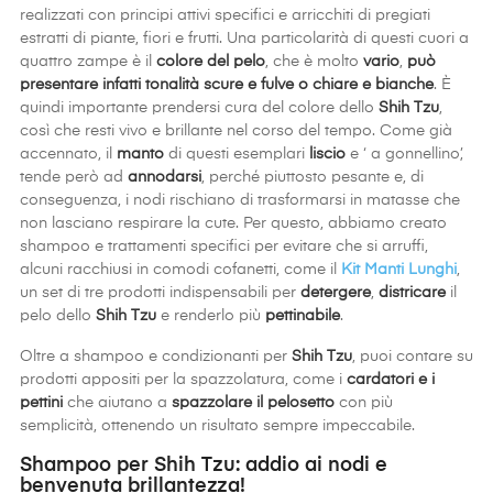
realizzati con principi attivi specifici e arricchiti di pregiati
estratti di piante, fiori e frutti. Una particolarità di questi cuori a
quattro zampe è il
colore del pelo
, che è molto
vario
,
può
presentare infatti tonalità scure e fulve o chiare e bianche
. È
quindi importante prendersi cura del colore dello
Shih Tzu
,
così che resti vivo e brillante nel corso del tempo. Come già
accennato, il
manto
di questi esemplari
liscio
e ‘ a gonnellino’,
tende però ad
annodarsi
, perché piuttosto pesante e, di
conseguenza, i nodi rischiano di trasformarsi in matasse che
non lasciano respirare la cute. Per questo, abbiamo creato
shampoo e trattamenti specifici per evitare che si arruffi,
alcuni racchiusi in comodi cofanetti, come il
Kit Manti Lunghi
,
un set di tre prodotti indispensabili per
detergere
,
districare
il
pelo dello
Shih Tzu
e renderlo più
pettinabile
.
Oltre a shampoo e condizionanti per
Shih Tzu
, puoi contare su
prodotti appositi per la spazzolatura, come i
cardatori e i
pettini
che aiutano a
spazzolare il pelosetto
con più
semplicità, ottenendo un risultato sempre impeccabile.
Shampoo per Shih Tzu: addio ai nodi e
benvenuta brillantezza!