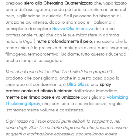
prezioso
siero alla Cheratina Quaternizzata
che, vaporizzato
prima dell’asciugatura, rende più forte la struttura interna del
pelo, sigillandone le cuticole. Se il pelosetto ha bisogno di
un’azione più intensa, dopo lo shampoo e il balsamo il
consiglio è di scegliere
Revive Olio Intensivo
della linea
professionale Yuup! che con le sue microsfere in gomma
naturale (Agar)
nutre profondamente il pelo
, ma quello che lo
rende unico è la presenza di molteplici azioni, quali: snodante,
filmogena, termoprotettiva, lucidante, tutto questo riducendo
anche i tempi di asciugatura.
Vuoi che il pelo del tuo Shih Tzu brilli di luce propria?
Il
prodotto che consigliamo, anche in questo caso dopo lo
shampoo e il condizionante, è
Ultra Gloss
, uno
spray
professionale ad effetto lucidante
dall’azione immediata,
mentre per
rimpolpare e volumizzare
consigliamo
Volumizing
Thickening Spray
, che, con tutta la sua iridescenza, regala
istantaneamente volume e consistenza.
Ogni razza ha i suoi piccoli punti deboli, lo sappiamo, nel
caso degli Shih Tzu si tratta degli occhi, che possono essere
soggetti a lacrimazione eccessiva, accumulando inoltre