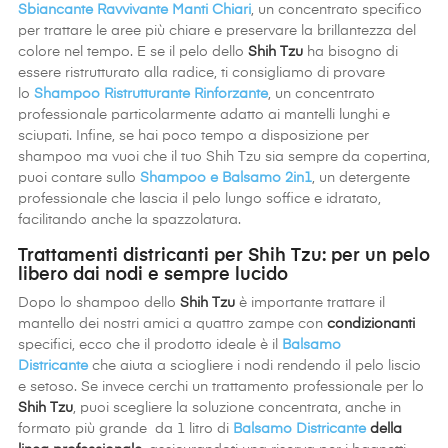
Sbiancante Ravvivante Manti Chiari
, un concentrato specifico
per trattare le aree più chiare e preservare la brillantezza del
colore nel tempo. E se il pelo dello
Shih Tzu
ha bisogno di
essere ristrutturato alla radice, ti consigliamo di provare
lo
Shampoo Ristrutturante Rinforzante
, un concentrato
professionale particolarmente adatto ai mantelli lunghi e
sciupati. Infine, se hai poco tempo a disposizione per
shampoo ma vuoi che il tuo Shih Tzu sia sempre da copertina,
puoi contare sullo
Shampoo e Balsamo 2in1
, un detergente
professionale che lascia il pelo lungo soffice e idratato,
facilitando anche la spazzolatura.
Trattamenti districanti per Shih Tzu: per un pelo
libero dai nodi e sempre lucido
Dopo lo shampoo dello
Shih Tzu
è importante trattare il
mantello dei nostri amici a quattro zampe con
condizionanti
specifici, ecco che il prodotto ideale è il
Balsamo
Districante
che aiuta a sciogliere i nodi rendendo il pelo liscio
e setoso. Se invece cerchi un trattamento professionale per lo
Shih Tzu
, puoi scegliere la soluzione concentrata, anche in
formato più grande da 1 litro di
Balsamo Districante
della