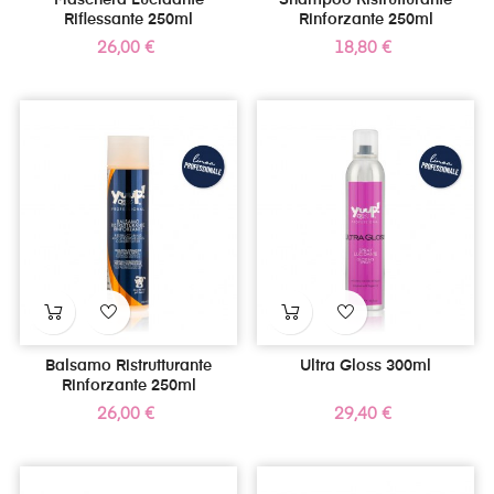
Maschera Lucidante
Shampoo Ristrutturante
Riflessante 250ml
Rinforzante 250ml
Prezzo
Prezzo
26,00 €
18,80 €
Balsamo Ristrutturante
Ultra Gloss 300ml
Rinforzante 250ml
Prezzo
Prezzo
26,00 €
29,40 €