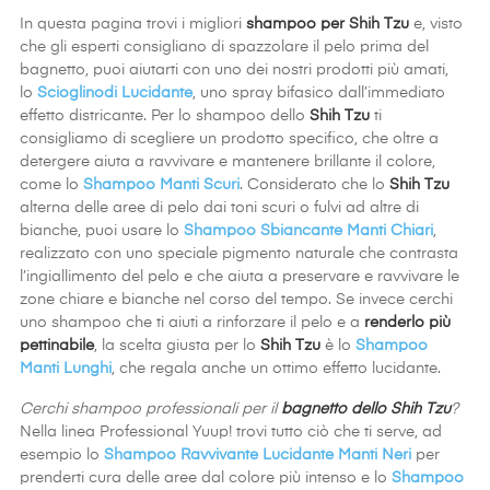
In questa pagina trovi i migliori
shampoo per Shih Tzu
e, visto
che gli esperti consigliano di spazzolare il pelo prima del
bagnetto, puoi aiutarti con uno dei nostri prodotti più amati,
lo
Scioglinodi Lucidante
, uno spray bifasico dall’immediato
effetto districante. Per lo shampoo dello
Shih Tzu
ti
consigliamo di scegliere un prodotto specifico, che oltre a
detergere aiuta a ravvivare e mantenere brillante il colore,
come lo
Shampoo Manti Scuri
. Considerato che lo
Shih Tzu
alterna delle aree di pelo dai toni scuri o fulvi ad altre di
bianche, puoi usare lo
Shampoo Sbiancante Manti Chiari
,
realizzato con uno speciale pigmento naturale che contrasta
l’ingiallimento del pelo e che aiuta a preservare e ravvivare le
zone chiare e bianche nel corso del tempo. Se invece cerchi
uno shampoo che ti aiuti a rinforzare il pelo e a
renderlo più
pettinabile
, la scelta giusta per lo
Shih Tzu
è lo
Shampoo
Manti Lunghi
, che regala anche un ottimo effetto lucidante.
Cerchi shampoo professionali per il
bagnetto dello Shih Tzu
?
Nella linea Professional Yuup! trovi tutto ciò che ti serve, ad
esempio lo
Shampoo Ravvivante Lucidante Manti Neri
per
prenderti cura delle aree dal colore più intenso e lo
Shampoo