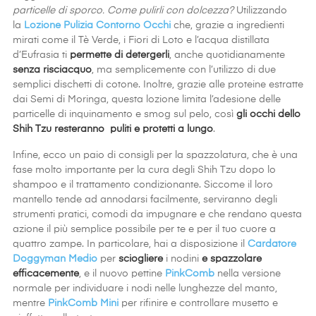
particelle di sporco. Come pulirli con dolcezza?
Utilizzando
la
Lozione Pulizia Contorno Occhi
che, grazie a ingredienti
mirati come il Tè Verde, i Fiori di Loto e l’acqua distillata
d’Eufrasia ti
permette di detergerli
, anche quotidianamente
senza risciacquo
, ma semplicemente con l’utilizzo di due
semplici dischetti di cotone. Inoltre, grazie alle proteine estratte
dai Semi di Moringa, questa lozione limita l’adesione delle
particelle di inquinamento e smog sul pelo, così
gli occhi dello
Shih Tzu resteranno puliti e protetti a lungo
.
Infine, ecco un paio di consigli per la spazzolatura, che è una
fase molto importante per la cura degli Shih Tzu dopo lo
shampoo e il trattamento condizionante. Siccome il loro
mantello tende ad annodarsi facilmente, serviranno degli
strumenti pratici, comodi da impugnare e che rendano questa
azione il più semplice possibile per te e per il tuo cuore a
quattro zampe. In particolare, hai a disposizione il
Cardatore
Doggyman Medio
per
sciogliere
i nodini
e spazzolare
efficacemente
, e il nuovo pettine
PinkComb
nella versione
normale per individuare i nodi nelle lunghezze del manto,
mentre
PinkComb Mini
per rifinire e controllare musetto e