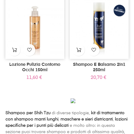
Lozione Pulizia Contorno
Shampoo E Balsamo 2in1
Occhi 150ml
250ml
Prezzo
Prezzo
11,60 €
20,70 €
Shampoo per Shih Tzu
di diverse tipologie,
kit di trattamento
con shampoo manti lunghi
,
maschere e sieri districanti
,
lozioni
specifiche per i punti più delicati
e molto altro: in questa
sezione puoi trovare shampoo e prodotti di altissima qualità,