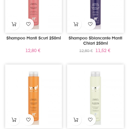
Shampoo Manti Scuri 250ml
Shampoo Sbiancante Manti
Chiari 250ml
Prezzo
Prezzo
Prezzo
12,80 €
11,52 €
12,80 €
standard