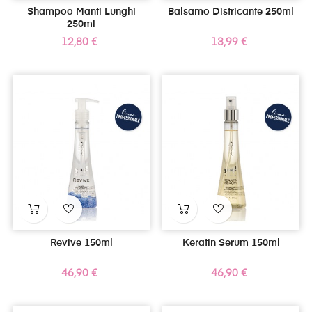
Shampoo Manti Lunghi
Balsamo Districante 250ml
250ml
Prezzo
Prezzo
12,80 €
13,99 €
Revive 150ml
Keratin Serum 150ml
Prezzo
Prezzo
46,90 €
46,90 €