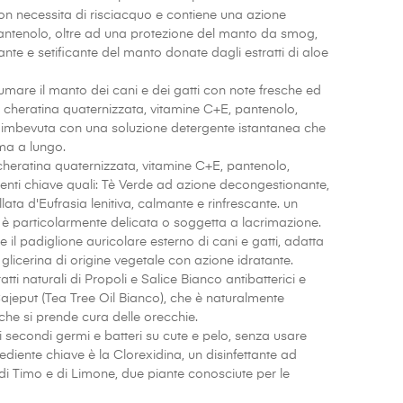
on necessita di risciacquo e contiene una azione
 pantenolo, oltre ad una protezione del manto da smog,
nte e setificante del manto donate dagli estratti di aloe
fumare il manto dei cani e dei gatti con note fresche ed
: cheratina quaternizzata, vitamine C+E, pantenolo,
a è imbevuta con una soluzione detergente istantanea che
ma a lungo.
a cheratina quaternizzata, vitamine C+E, pantenolo,
edienti chiave quali: Tè Verde ad azione decongestionante,
ata d'Eufrasia lenitiva, calmante e rinfrescante. un
na è particolarmente delicata o soggetta a lacrimazione.
 il padiglione auricolare esterno di cani e gatti, adatta
 glicerina di origine vegetale con azione idratante.
ti naturali di Propoli e Salice Bianco antibatterici e
i Cajeput (Tea Tree Oil Bianco), che è naturalmente
 che si prende cura delle orecchie.
hi secondi germi e batteri su cute e pelo, senza usare
diente chiave è la Clorexidina, un disinfettante ad
i di Timo e di Limone, due piante conosciute per le