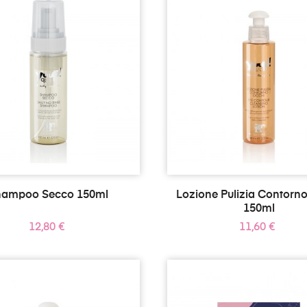
hampoo Secco 150ml
Lozione Pulizia Contorn
150ml
Prezzo
Prezzo
12,80 €
11,60 €