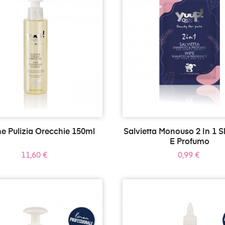
e Pulizia Orecchie 150ml
Salvietta Monouso 2 In 1
E Profumo
Prezzo
Prezzo
11,60 €
0,99 €