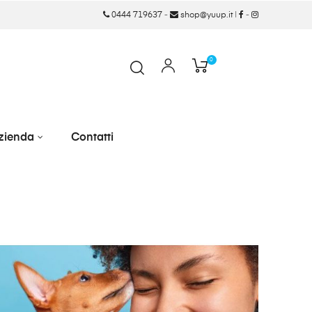
0444 719637
-
shop@yuup.it
|
-
0
zienda
Contatti