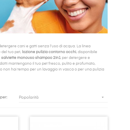
detergere cani e gatti senza l’uso di acqua. La linea
e del tuo pet,
lozione pulizia contorno occhi
, disponibile
,
salviette monouso shampoo 2in1
per detergere e
odotti mantengono il tuo pet fresco, pulito e profumato,
ndo non hai tempo per un lavaggio in vasca o per una pulizia

per:
Popolarità