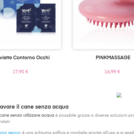
viette Contorno Occhi
PINKMASSAGE
Prezzo
Prezzo
17,90 €
16,99 €
avare il cane senza acqua
 cane senza utilizzare acqua
è possibile grazie a diverse soluzioni pr
dati:
oo secco
: è una schiuma soffice e morbida pronta all’uso e si app