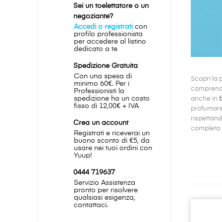
Sei un toelettatore o un
negoziante?
Accedi o registrati
con
profilo professionista
per accedere al listino
dedicato a te
Spedizione Gratuita
Con una spesa di
Scopri la p
minimo 60€. Per i
comprend
Professionisti la
spedizione ha un costo
anche in
b
fisso di 12,00€ + IVA
profumar
rispettand
Crea un account
completa.
Registrati e riceverai un
buono sconto di €5, da
usare nei tuoi ordini con
Yuup!
0444 719637
Servizio Assistenza
pronto per risolvere
qualsiasi esigenza,
contattaci.