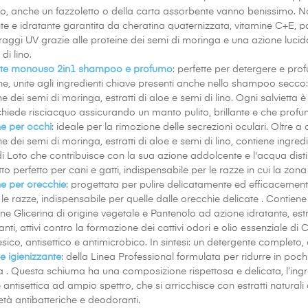
to, anche un fazzoletto o della carta assorbente vanno benissimo. N
nte e idratante garantita da cheratina quaternizzata, vitamine C+E,
raggi UV grazie alle proteine dei semi di moringa e una azione lucida
di lino.
ette monouso 2in1 shampoo e profumo
: perfette per detergere e pro
he, unite agli ingredienti chiave presenti anche nello shampoo secco
ne dei semi di moringa, estratti di aloe e semi di lino. Ogni salviett
chiede risciacquo assicurando un manto pulito, brillante e che profu
e per occhi
: ideale per la rimozione delle secrezioni oculari. Oltre 
ne dei semi di moringa, estratti di aloe e semi di lino, contiene ingr
di Loto che contribuisce con la sua azione addolcente e l'acqua distill
to perfetto per cani e gatti, indispensabile per le razze in cui la zo
e per orecchie
: progettata per pulire delicatamente ed efficacemente
e le razze, indispensabile per quelle dalle orecchie delicate . Contiene
ne Glicerina di origine vegetale e Pantenolo ad azione idratante, estrat
canti, attivi contro la formazione dei cattivi odori e olio essenziale d
sico, antisettico e antimicrobico. In sintesi: un detergente completo,
 igienizzante
: della Linea Professional formulata per ridurre in poc
a . Questa schiuma ha una composizione rispettosa e delicata, l’ingre
 antisettica ad ampio spettro, che si arricchisce con estratti natural
età antibatteriche e deodoranti.