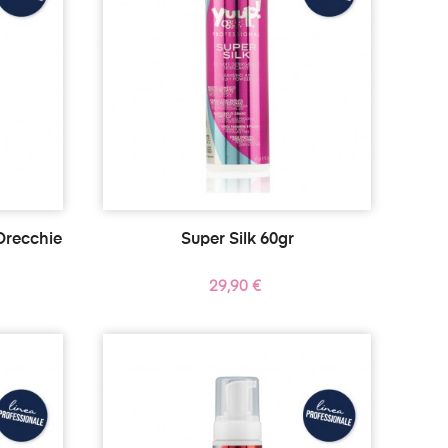
Orecchie
Super Silk 60gr
Prezzo
29,90 €