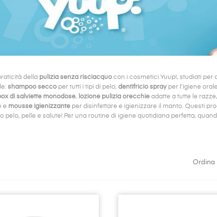
raticità della
pulizia senza risciacquo
con i cosmetici Yuup!, studiati per 
e:
shampoo secco
per tutti i tipi di pelo,
dentifricio spray
per l’igiene oral
ox di salviette monodose
,
lozione pulizia orecchie
adatte a tutte le razze
e e
mousse igienizzante
per disinfettare e igienizzare il manto. Questi pr
o pelo, pelle e salute! Per una routine di igiene quotidiana perfetta, qua
Ordina 