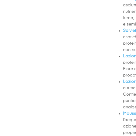
asciut
nutrie
fumo, 
e semi 
Salvi
esotic
protei
non ri
Lozion
protei
Fiore 
prodot
Lozion
a tutt
Contie
purifi
analge
Mousse
l’acqu
azione
propri