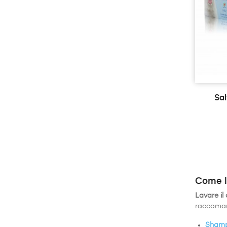
Sal
Come l
Lavare il
raccoman
Shamp