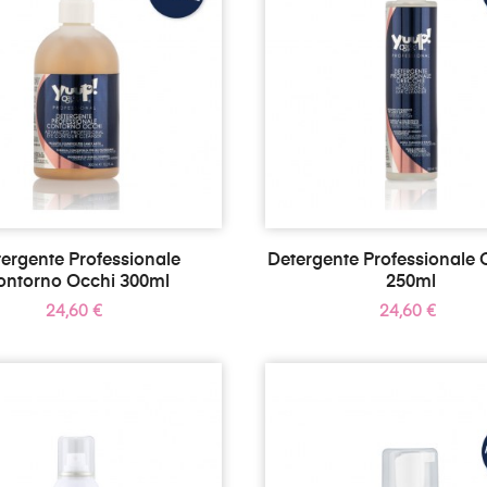
ergente Professionale
Detergente Professionale 
ontorno Occhi 300ml
250ml
Prezzo
Prezzo
24,60 €
24,60 €