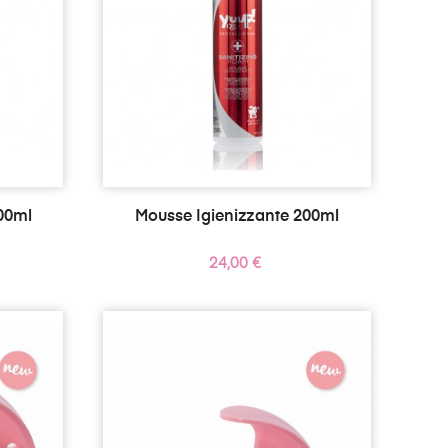
00ml
Mousse Igienizzante 200ml
Prezzo
24,00 €