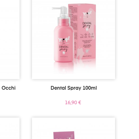
o Occhi
Dental Spray 100ml
Prezzo
16,90 €