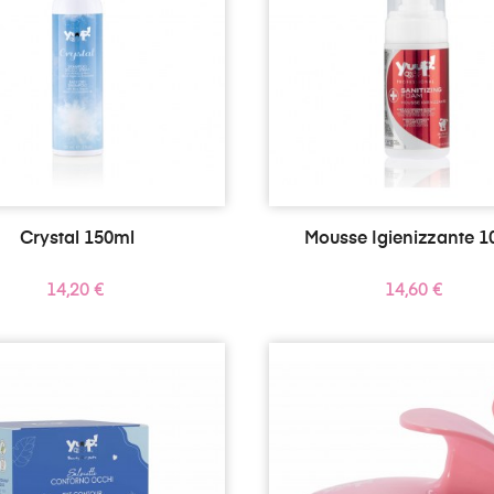
Crystal 150ml
Mousse Igienizzante 1
Prezzo
Prezzo
14,20 €
14,60 €