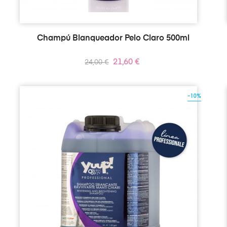
Champú Blanqueador Pelo Claro 500ml
Precio
Precio
21,60 €
24,00 €
regular
-10%