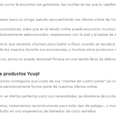
nto como le encantan las golosinas, las noches en las que lo cepillan 
estar para su amigo peludo aprovechando las ofertas online de Yu
ncantadoras, sabe que en la tienda online puede encontrar muchos 
dadosamente seleccionados, respetuosos con la piel y el pelaje de 
e lo que necesita: champú para bañar a Paco cuando se revuelca en 
de los insectos durante sus excursiones, y muchos otros productos
ros, ¡Anna no puede resistirse! Porque en una tienda llena de delic
os productos Yuup!
nrisa contagiosa que cuida de sus "clientes de cuatro patas" sin 
ue periódicamente forma parte de nuestras ofertas online.
o ve ofertas perfectas para sus necesidades, se abastece de produ
na, tratamientos reconstructores para todo tipo de pelajes... y muc
baño en una experiencia de bienestar de cinco estrellas.