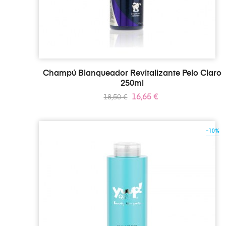
Champú Blanqueador Revitalizante Pelo Claro
250ml
Precio
Precio
16,65 €
18,50 €
regular
-10%