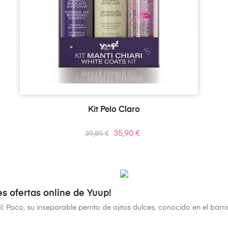
Kit Pelo Claro
Precio
Precio
35,90 €
39,89 €
regular
es ofertas online de Yuup!
: Paco, su inseparable perrito de ojitos dulces, conocido en el ba