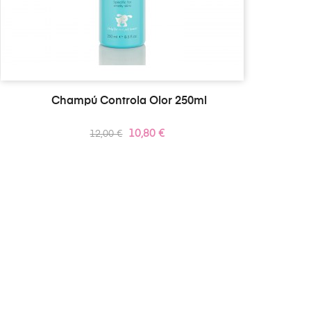
Champú Controla Olor 250ml
Precio
Precio
10,80 €
12,00 €
regular