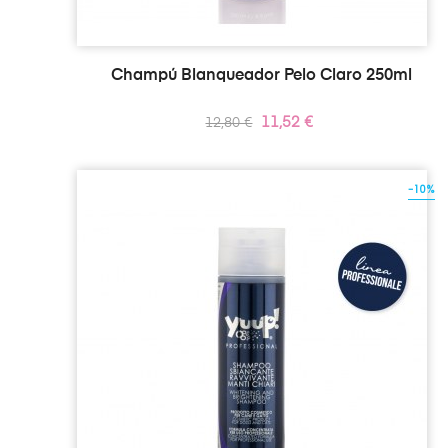
Champú Blanqueador Pelo Claro 250ml
Precio
Precio
11,52 €
12,80 €
regular
-10%