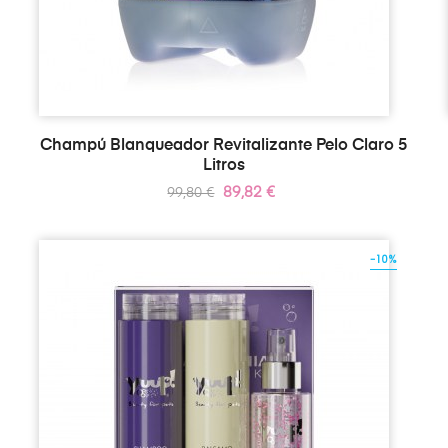
Champú Blanqueador Revitalizante Pelo Claro 5
Litros
Precio
Precio
89,82 €
99,80 €
regular
-10%