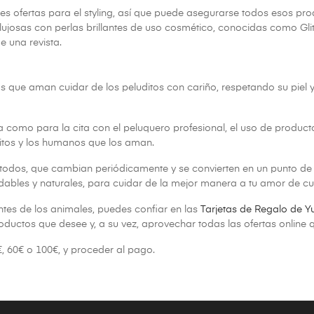
ofertas para el styling, así que puede asegurarse todos esos produ
josas con perlas brillantes de uso cosmético, conocidas como Glitte
e una revista.
 que aman cuidar de los peluditos con cariño, respetando su piel y
sa como para la cita con el peluquero profesional, el uso de product
itos y los humanos que los aman.
a todos, que cambian periódicamente y se convierten en un punto d
ables y naturales, para cuidar de la mejor manera a tu amor de cu
ntes de los animales, puedes confiar en las
Tarjetas de Regalo de Y
oductos que desee y, a su vez, aprovechar todas las ofertas online 
€, 60€ o 100€, y proceder al pago.