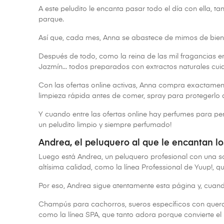
A este peludito le encanta pasar todo el día con ella, ta
parque.
Así que, cada mes, Anna se abastece de mimos de bien
Después de todo, como la reina de las mil fragancias e
Jazmín... todos preparados con extractos naturales cui
Con las ofertas online activas, Anna compra exactament
limpieza rápida antes de comer, spray para protegerlo 
Y cuando entre las ofertas online hay perfumes para per
un peludito limpio y siempre perfumado!
Andrea, el peluquero al que le encantan l
Luego está Andrea, un peluquero profesional con una so
altísima calidad, como la línea Professional de Yuup!, q
Por eso, Andrea sigue atentamente esta página y, cuand
Champús para cachorros, sueros específicos con querati
como la línea SPA, que tanto adora porque convierte el 