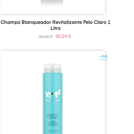
Champú Blanqueador Revitalizante Pelo Claro 1
Litro
Precio
Precio
30,24 €
33,60 €
regular
-10%