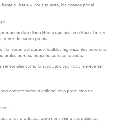
frente a la tele y, por supuesto, los paseos por el
up!
productos de la línea Home que huelen a Rosa, Lirio, y
su amor de cuatro patas.
la hierba del parque, toallitas higienizantes para una
 naturales para su pequeño corazón peludo.
ias sensoriales como la suya… ¡incluso Paco merece ser
nunca comprometer la calidad: solo productos de
ctos.
hos otros productos para consentir a sus peluditos,