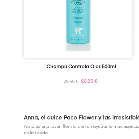
Champú Controla Olor 500ml
Precio
Precio
20,25 €
22,50 €
regular
Anna, el dulce Paco Flower y las irresistibl
Anna es una joven florista con un ayudante muy especial
en la tienda.