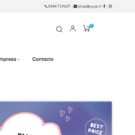
0444 719637
-
shop@yuup.it
|
-
0
mpresa
Contacto