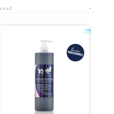

, A a Z
-10%