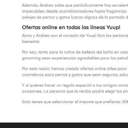
Además, Andrea sabe que periódicamente hay excelentes 
impecables: desde acondicionadores hasta fragancias lu
pelajes de perros y gatos luzcan dignos de la portada d
Ofertas online en todas las líneas Yuup!
Anna y Andrea son el corazón de Yuup! Son las personas
bienestar.
Por eso, tanto para la rutina de belleza del baño en ca
grooming sean experiencias agradables para los pelud
Por esta razón, hemos creado ofertas online útiles par
cosméticos para perros y gatos que sean seguros, salud
Y si quieres hacer un regalo especial a tus amigos ama
ocasiones. La persona que la reciba podrá elegir los pr
Solo tienes que seleccionar el importe que prefieras: 30