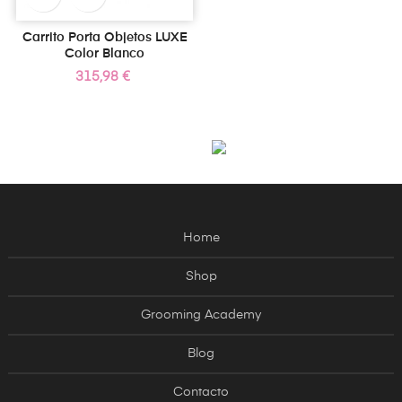
Carrito Porta Objetos LUXE
Color Blanco
Precio
315,98 €
Home
Shop
Grooming Academy
Blog
Contacto