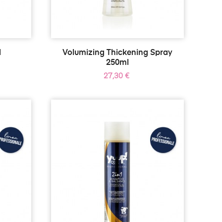
l
Volumizing Thickening Spray
250ml
Precio
27,30 €