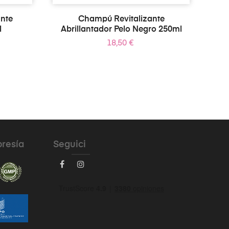
nte
Champú Revitalizante
l
Abrillantador Pelo Negro 250ml
Precio
18,50 €
bresía
Seguici