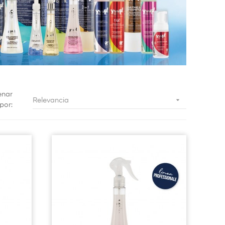
enar

Relevancia
por: