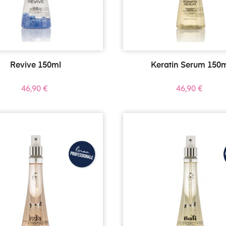
Revive 150ml
Keratin Serum 150
Precio
Precio
46,90 €
46,90 €