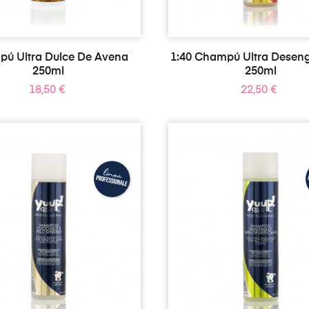
ú Ultra Dulce De Avena
1:40 Champú Ultra Desen
250ml
250ml
Precio
Precio
18,50 €
22,50 €