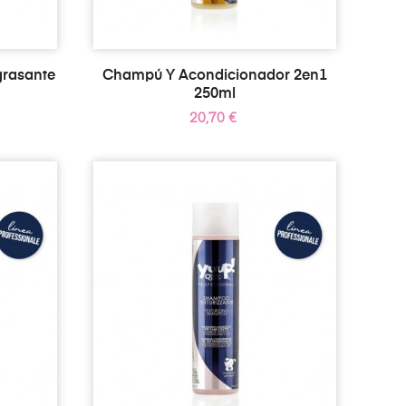
grasante
Champú Y Acondicionador 2en1
250ml
Precio
20,70 €