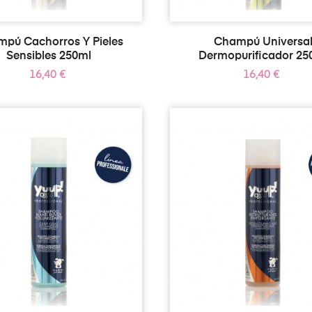
pú Cachorros Y Pieles
Champú Universa
Sensibles 250ml
Dermopurificador 25
Precio
Precio
16,40 €
16,40 €