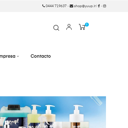
0444 719637
-
shop@yuup.it
|
-
0
mpresa
Contacto