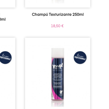
l
Champú Texturizante 250ml
0ml
Precio
18,50 €