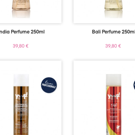
India Perfume 250ml
Bali Perfume 250m
Precio
Precio
39,80 €
39,80 €