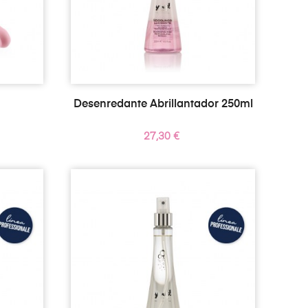
Desenredante Abrillantador 250ml
Precio
27,30 €