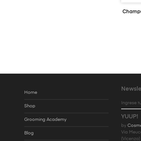
Champú
Newsle
Home
Ingrese tu
Shop
YUUP!
Grooming Academy
by
Cosmet
Via Meuc
Blog
(Vicenza)