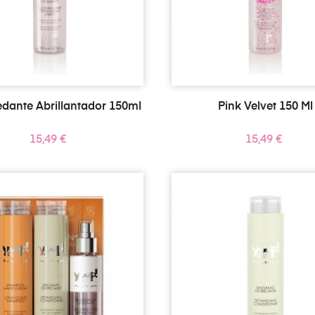
dante Abrillantador 150ml
Pink Velvet 150 Ml
Precio
Precio
15,49 €
15,49 €