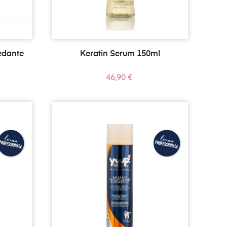
edante
Keratin Serum 150ml
Precio
46,90 €