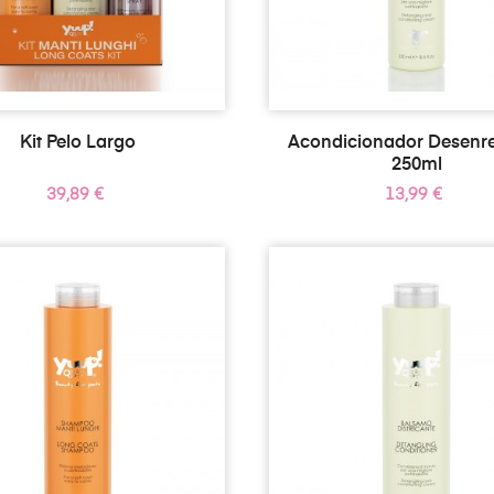
Kit Pelo Largo
Acondicionador Desenr
250ml
Precio
Precio
39,89 €
13,99 €