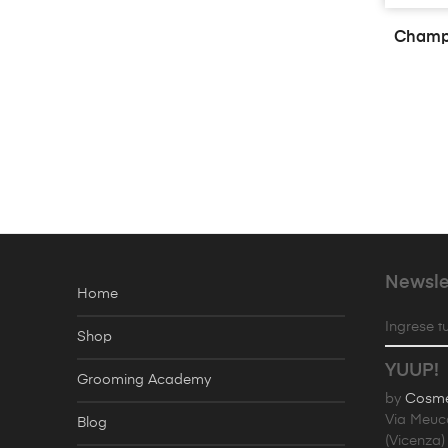
Champú
Newsle
Home
Ingrese tu
Shop
YUUP!
Grooming Academy
by
Cosmet
Via Meuc
Blog
(Vicenza)