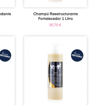
edante
Champú Reestructurante
Fortalecedor 1 Litro
Precio
35,70 €