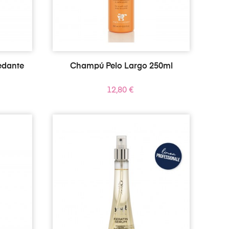
edante
Champú Pelo Largo 250ml
Precio
12,80 €