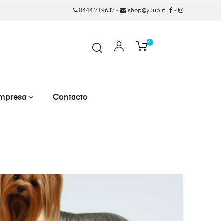
0444 719637
-
shop@yuup.it
|
-
0
mpresa
Contacto