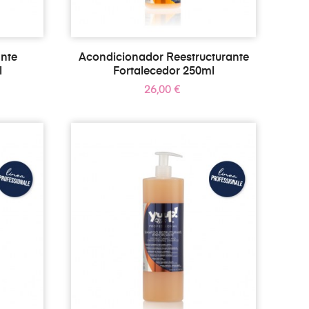
nte
Acondicionador Reestructurante
l
Fortalecedor 250ml
Precio
26,00 €