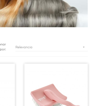
enar

Relevancia
por: