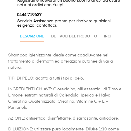
Registrati e riceverai un buono sconto di €5, da usare
nei tuoi ordini con Yuup!
0444 719637
Servizio Assistenza pronto per risolvere qualsiasi
esigenza, contattaci.
DESCRIZIONE
DETTAGLI DEL PRODOTTO
INCI
Shampoo igienizzante ideale come coadiuvante nel
trattamento di dermatiti ed alterazioni cutanee di varia
natura.
TIPI DI PELO: adatto a tutti i tipi di pelo.
INGREDIENTI CHIAVE: Clorexidina, olii essenziali di Timo e
Limone, estratti naturali di Calendula, Iperico e Malva,
Cheratina Quaternizzata, Creatina, Vitamine C + E +
Pantenolo.
AZIONE: antisettica, disinfettante, disarrosante, antiodore.
DILUIZIONE: utilizzare puro localmente. Diluire 1:10 come