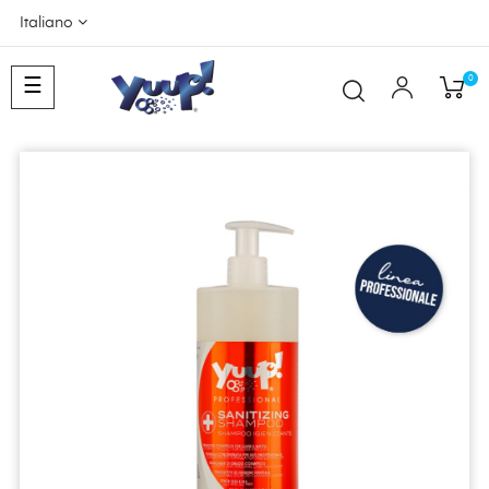
Italiano
0
navigazione
☰
Toggle