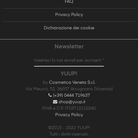
FAQ
Privacy Policy
Dichiarazione dei cookie
Newsletter
Inserisci la tua email per iscriverti *
YUUP!
by
Cosmetica Veneta S.r.l.
Via Meucci, 52, 36057 Arcugnano (Vicenza)
(+39) 0444 719637
shop@yuup.it
P.IVA e C.F. IT03712110240
Privacy Policy
©2015 - 2022 YUUP!
Tutti i diritti riservati.