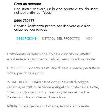
Crea un account
Registrati e riceverai un buono sconto di €5, da usare
nei tuoi ordini con Yuup!
0444 719637
Servizio Assistenza pronto per risolvere qualsiasi
esigenza, contattaci.
DESCRIZIONE
DETTAGLI DEL PRODOTTO
INCI
Trattamento di detersione dolce e delicata ad effetto
emolliente e lenitivo per le pelli più sensibili ed arrossate.
TIPI DI PELO: adatto a tutti i tipi di pelo e ideale per tutte le
razze, per cane e gatto.
INGREDIENTI CHIAVE: tensioattivi delicati di origine
vegetale, estratti di Tè Verde e Angelica, proteine del Latte,
Cheratina Quaternizzata, Creatina, Vitamine C + E +
Pantenolo. Non contiene Clorexidina.
AZIONE: detergente, addolcente, lenitiva, emolliente.