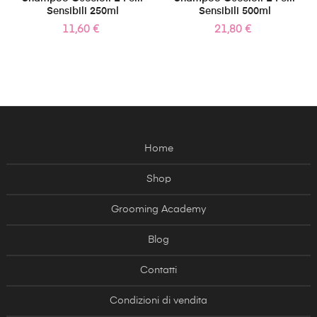
Sensibili 250ml
Sensibili 500ml
Prezzo
Prezzo
11,60 €
21,80 €
Home
Shop
Grooming Academy
Blog
Contatti
Condizioni di vendita