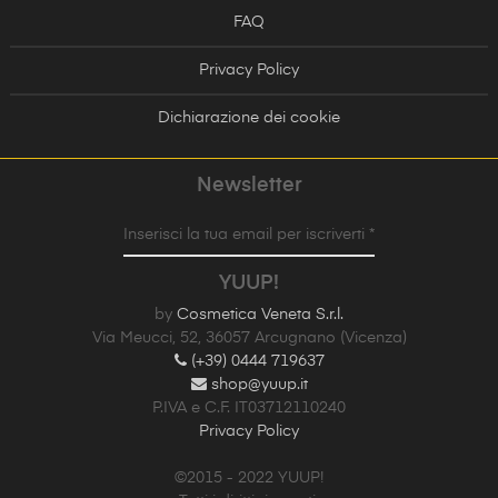
FAQ
Privacy Policy
Dichiarazione dei cookie
Newsletter
Inserisci la tua email per iscriverti *
YUUP!
by
Cosmetica Veneta S.r.l.
Via Meucci, 52, 36057 Arcugnano (Vicenza)
(+39) 0444 719637
shop@yuup.it
P.IVA e C.F. IT03712110240
Privacy Policy
©2015 - 2022 YUUP!