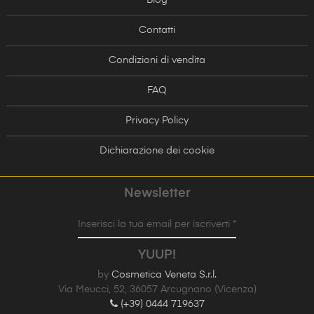
Contatti
Condizioni di vendita
FAQ
Privacy Policy
Dichiarazione dei cookie
Newsletter
Inserisci la tua email per iscriverti *
YUUP!
by
Cosmetica Veneta S.r.l.
Via Meucci, 52, 36057 Arcugnano (Vicenza)
(+39) 0444 719637