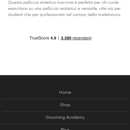
Questa pelliccia sintetica marrone è perfetta per chi vuole
esercitarsi su una pelliccia realistico e versatile, utile sia per
studenti che per professionisti nel campo della toelettatura.
Home
Shop
Grooming Academy
Blog