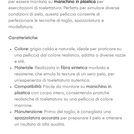
per essere montata su
manichino in plastica
per
esercitazioni di toelettatura. Perfetta per simulare diverse
condizioni di pelo, questa pelliccia consente di
perfezionare le tecniche di taglio, spazzolatura e
modellatura.
Caratteristiche
:
Colore
: grigio caldo e naturale, ideale per praticare su
una pelliccia dal colore realistico, adatta a diverse razze
e stili.
Materiale
: Realizzata in
fibra sintetica
morbida e
resistente, che emula la texture di un vero pelo, per
un’esperienza di toelettatura autentica.
Compatibilità
: Facile da montare su
manichino in
plastica
con corpo intero, consentendo pratiche
realistiche di toelettatura su una pelliccia di colore
marrone.
Manutenzione
: Prima del taglio, è consigliata una
spazzolatura accurata
per preparare il pelo e ottenere
un risultato di alta qualità.