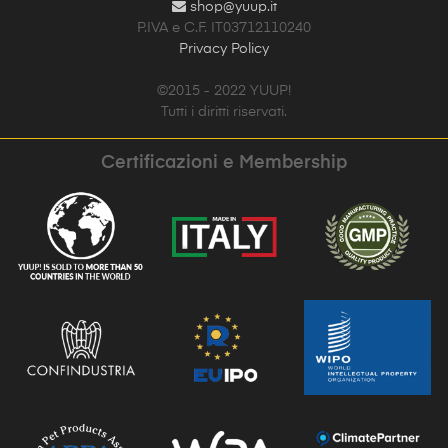
shop@yuup.it
P.IVA e C.F. IT03712110240
Privacy Policy
©2015 - 2022 YUUP!
Tutti i diritti riservati.
Certificazioni e Membership