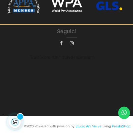
Seguici
©2020 Powered with passion by
Studio Arti Visive
using
PrestaShop