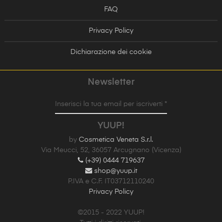
FAQ
Privacy Policy
Dichiarazione dei cookie
Newsletter
Inserisci la tua email per iscriverti *
YUUP!
by
Cosmetica Veneta S.r.l.
Via Meucci, 52, 36057 Arcugnano (Vicenza)
(+39) 0444 719637
shop@yuup.it
P.IVA e C.F. IT03712110240
Privacy Policy
©2015 - 2022 YUUP!