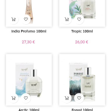
India Profumo 100ml
Tropic 100ml
Prezzo
Prezzo
27,30 €
26,00 €
Arctic 100ml
Forest 100ml