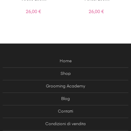
Prezzo
Prezzo
26,00 €
26,00 €
Home
Shop
Grooming Academy
Blog
Contatti
Condizioni di vendita