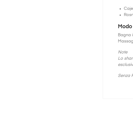
Caje
Ros
Modo 
Bagna i
Massagg
Note
Lo sham
esclusi
Senza P