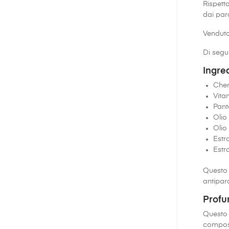
Rispetto
dai para
Venduto
Di segu
Ingre
Cher
Vita
Pant
Olio
Olio
Estr
Estr
Questo 
antipara
Profu
Questo
composi