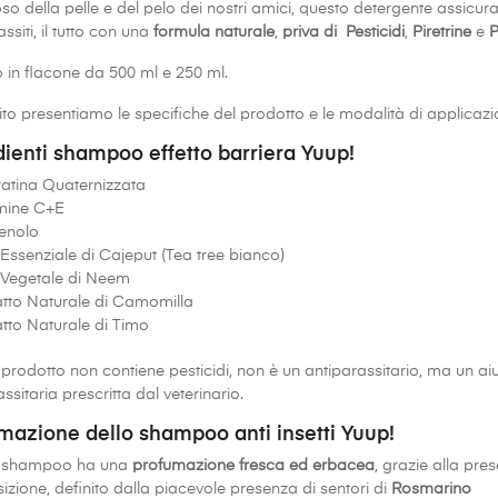
so della pelle e del pelo dei nostri amici, questo detergente assicura 
ssiti, il tutto con una
formula naturale
,
priva di Pesticidi
,
Piretrine
e
P
 in flacone da 500 ml e 250 ml.
ito presentiamo le specifiche del prodotto e le modalità di applicaz
dienti shampoo effetto barriera Yuup!
atina Quaternizzata
mine C+E
enolo
 Essenziale di Cajeput (Tea tree bianco)
 Vegetale di Neem
atto Naturale di Camomilla
atto Naturale di Timo
prodotto non contiene pesticidi, non è un antiparassitario, ma un aiu
ssitaria prescritta dal veterinario.
mazione dello shampoo anti insetti Yuup!
 shampoo ha una
profumazione fresca ed erbacea
, grazie alla pre
zione, definito dalla piacevole presenza di sentori di
Rosmarino