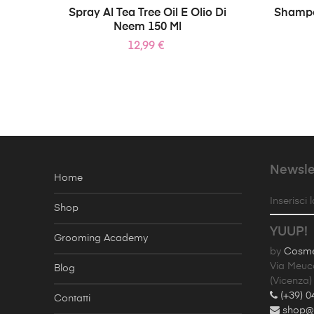
Spray Al Tea Tree Oil E Olio Di
Shampoo
Neem 150 Ml
Prezzo
12,99 €
Newsle
Home
Inserisci 
Shop
YUUP!
Grooming Academy
by
Cosmet
Via Meuc
Blog
(Vicenza)
(+39) 0
Contatti
shop@y