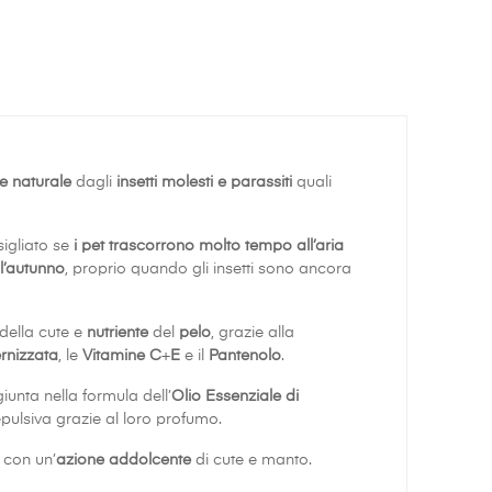
e naturale
dagli
insetti molesti e parassiti
quali
sigliato se
i pet trascorrono molto tempo all’aria
l’autunno
, proprio quando gli insetti sono ancora
della cute e
nutriente
del
pelo
, grazie alla
rnizzata
, le
Vitamine C
+
E
e il
Pantenolo
.
ggiunta nella formula dell’
Olio Essenziale di
pulsiva grazie al loro profumo.
, con un’
azione addolcente
di cute e manto.