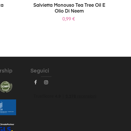
za
Salvietta Monouso Tea Tree Oil E
Sh
Olio Di Neem
Prezzo
0,99 €
rship
Seguici