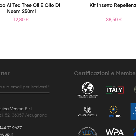
 Al Tea Tree Oil E Olio Di
Kit Insetto Repellen
Neem 250ml
Prezzo
Prezzo
12,80 €
38,50 €
tter
Certificazioni e Membe
la tua email per iscriverti *
ica Veneta S.r.l.
ci, 52, 36057 Arcugnano
444 719637
uup.it