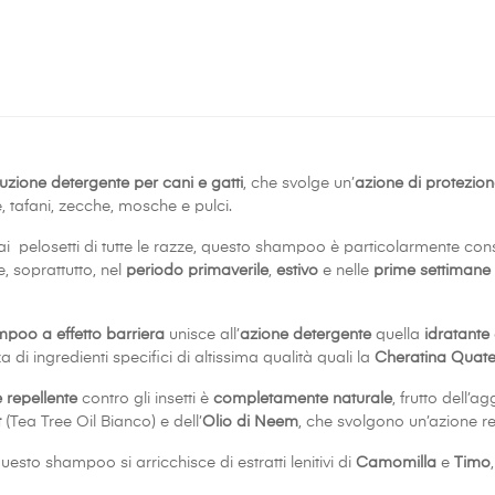
uzione detergente per cani e gatti
, che svolge un’
azione di protezion
, tafani, zecche, mosche e pulci.
ai pelosetti di tutte le razze, questo shampoo è particolarmente con
, soprattutto, nel
periodo primaverile
,
estivo
e nelle
prime settimane 
poo a effetto barriera
unisce all’
azione detergente
quella
idratante
 di ingredienti specifici di altissima qualità quali la
Cheratina Quate
 repellente
contro gli insetti è
completamente naturale
, frutto dell’a
t
(Tea Tree Oil Bianco) e dell’
Olio di Neem
, che svolgono un’azione re
questo shampoo si arricchisce di estratti lenitivi di
Camomilla
e
Timo