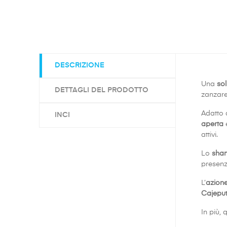
DESCRIZIONE
Una
sol
DETTAGLI DEL PRODOTTO
zanzare
Adatto 
INCI
aperta
e
attivi.
Lo
sham
presenza
L’
azione
Cajepu
In più, 