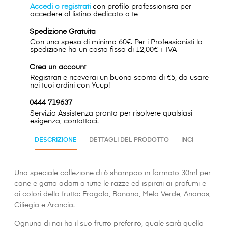
Accedi o registrati
con profilo professionista per
accedere al listino dedicato a te
Spedizione Gratuita
Con una spesa di minimo 60€. Per i Professionisti la
spedizione ha un costo fisso di 12,00€ + IVA
Crea un account
Registrati e riceverai un buono sconto di €5, da usare
nei tuoi ordini con Yuup!
0444 719637
Servizio Assistenza pronto per risolvere qualsiasi
esigenza, contattaci.
DESCRIZIONE
DETTAGLI DEL PRODOTTO
INCI
Una speciale collezione di 6 shampoo in formato 30ml per
cane e gatto adatti a tutte le razze ed ispirati ai profumi e
ai colori della frutta: Fragola, Banana, Mela Verde, Ananas,
Ciliegia e Arancia.
Ognuno di noi ha il suo frutto preferito, quale sarà quello