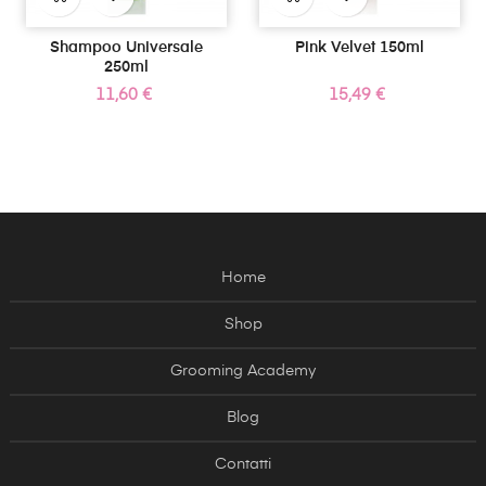
Shampoo Universale
Pink Velvet 150ml
250ml
Prezzo
Prezzo
11,60 €
15,49 €
Home
Shop
Grooming Academy
Blog
Contatti