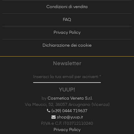
Condizioni di vendita
FAQ
Privacy Policy
Dichiarazione dei cookie
Newsletter
Inserisci la tua email per iscriverti *
YUUP!
by
Cosmetica Veneta S.r.l.
Via Meucci, 52, 36057 Arcugnano (Vicenza)
(+39) 0444 719637
shop@yuup.it
P.IVA e C.F. IT03712110240
Privacy Policy