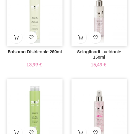
Balsamo Districante 250ml
Scioglinodi Lucidante
150ml
Prezzo
Prezzo
13,99 €
15,49 €