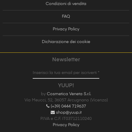
Condizioni di vendita
FAQ
Privacy Policy
Dichiarazione dei cookie
Newsletter
Inserisci la tua email per iscriverti *
YUUP!
by
Cosmetica Veneta S.r.l.
Via Meucci, 52, 36057 Arcugnano (Vicenza)
(+39) 0444 719637
shop@yuup.it
P.IVA e C.F. IT03712110240
Privacy Policy