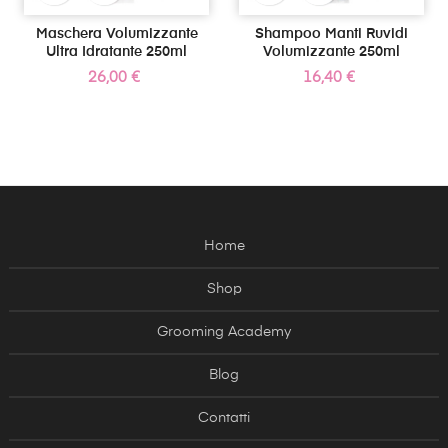
Maschera Volumizzante
Shampoo Manti Ruvidi
Ultra Idratante 250ml
Volumizzante 250ml
Prezzo
Prezzo
26,00 €
16,40 €
Home
Shop
Grooming Academy
Blog
Contatti