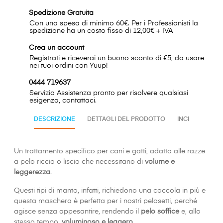
Spedizione Gratuita
Con una spesa di minimo 60€. Per i Professionisti la
spedizione ha un costo fisso di 12,00€ + IVA
Crea un account
Registrati e riceverai un buono sconto di €5, da usare
nei tuoi ordini con Yuup!
0444 719637
Servizio Assistenza pronto per risolvere qualsiasi
esigenza, contattaci.
DESCRIZIONE
DETTAGLI DEL PRODOTTO
INCI
Un trattamento specifico per cani e gatti, adatto alle razze
a pelo riccio o liscio che necessitano di
volume e
leggerezza
.
Questi tipi di manto, infatti, richiedono una coccola in più e
questa maschera è perfetta per i nostri pelosetti, perché
agisce senza appesantire, rendendo il
pelo soffice
e, allo
stesso tempo,
voluminoso e leggero
.