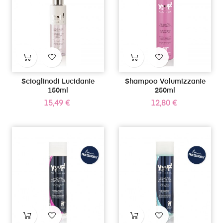
Scioglinodi Lucidante
Shampoo Volumizzante
150ml
250ml
Prezzo
Prezzo
15,49 €
12,80 €