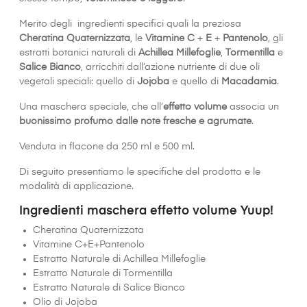
Merito degli ingredienti specifici quali la preziosa
Cheratina Quaternizzata
, le
Vitamine C
+
E
+
Pantenolo
, gli
estratti botanici naturali di
Achillea Millefoglie
,
Tormentilla
e
Salice Bianco
, arricchiti dall’azione nutriente di due oli
vegetali speciali: quello di
Jojoba
e quello di
Macadamia
.
Una maschera speciale, che all’
effetto volume
associa un
buonissimo profumo dalle note fresche e agrumate
.
Venduta in flacone da 250 ml e 500 ml.
Di seguito presentiamo le specifiche del prodotto e le
modalità di applicazione.
Ingredienti maschera effetto volume Yuup!
Cheratina Quaternizzata
Vitamine C+E+Pantenolo
Estratto Naturale di Achillea Millefoglie
Estratto Naturale di Tormentilla
Estratto Naturale di Salice Bianco
Olio di Jojoba