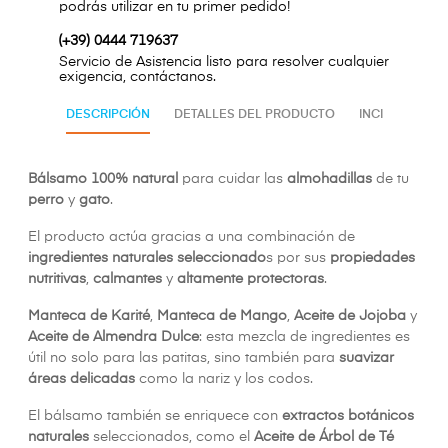
podrás utilizar en tu primer pedido!
(+39) 0444 719637
Servicio de Asistencia listo para resolver cualquier
exigencia, contáctanos.
DESCRIPCIÓN
DETALLES DEL PRODUCTO
INCI
Bálsamo 100% natural
para cuidar las
almohadillas
de tu
perro
y
gato
.
El producto actúa gracias a una combinación de
ingredientes naturales seleccionado
s por sus
propiedades
nutritivas
,
calmantes
y
altamente protectoras
.
Manteca de Karité
,
Manteca de Mango
,
Aceite de Jojoba
y
Aceite de Almendra Dulce
: esta mezcla de ingredientes es
útil no solo para las patitas, sino también para
suavizar
áreas delicadas
como la nariz y los codos.
El bálsamo también se enriquece con
extractos botánicos
naturales
seleccionados, como el
Aceite de Árbol de Té