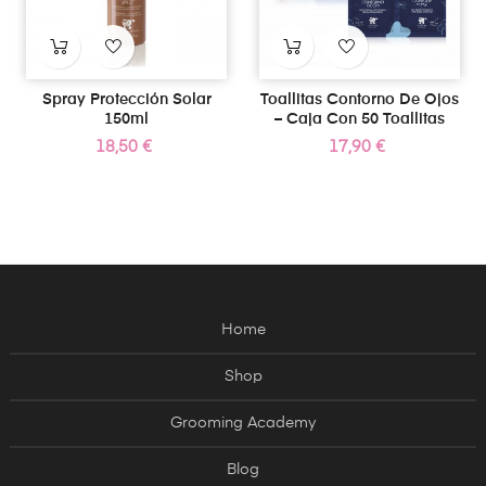
Spray Protección Solar
Toallitas Contorno De Ojos
150ml
– Caja Con 50 Toallitas
Precio
Precio
18,50 €
17,90 €
Home
Shop
Grooming Academy
Blog