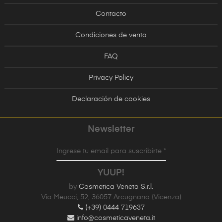
Contacto
Condiciones de venta
FAQ
Privacy Policy
Declaración de cookies
Newsletter
Ingrese tu email para suscribirte *
YUUP!
by
Cosmetica Veneta S.r.l.
Via Meucci, 52, 36057 Arcugnano (Vicenza)
(+39) 0444 719637
info@cosmeticaveneta.it