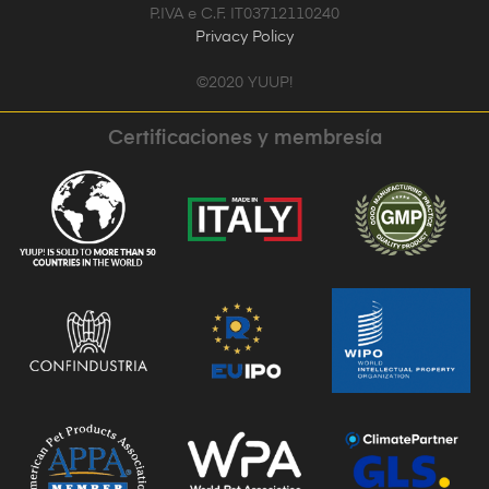
P.IVA e C.F. IT03712110240
Privacy Policy
©2020 YUUP!
Certificaciones y membresía