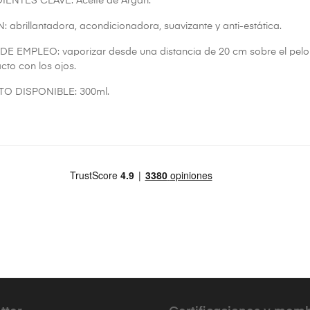
IENTES CLAVE: Aceite de Argán.
 abrillantadora, acondicionadora, suavizante y anti-estática.
 EMPLEO: vaporizar desde una distancia de 20 cm sobre el pelo s
acto con los ojos.
O DISPONIBLE: 300ml.