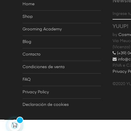
Newsle
Home
Ingrese tu
Shop
YUUP!
Grooming Academy
by
Cosmet
Via Meuc
Blog
(Vicenza)
(+39) 0
Contacto
info@c
P.IVA e C
Condiciones de venta
Privacy P
FAQ
©2020 Y
Privacy Policy
Declaración de cookies