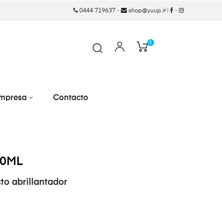
0444 719637
-
shop@yuup.it
|
-
0
mpresa
Contacto
00ML
to abrillantador