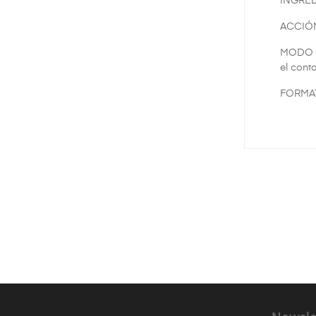
INGRED
ACCIÓN:
MODO DE
el cont
FORMAT