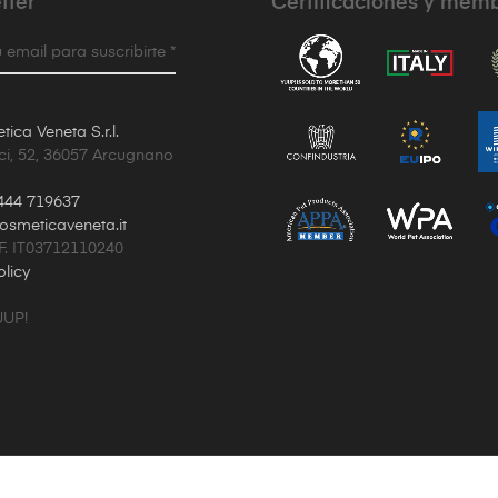
tter
Certificaciones y mem
 email para suscribirte *
ica Veneta S.r.l.
ci, 52, 36057 Arcugnano
444 719637
osmeticaveneta.it
.F. IT03712110240
olicy
UUP!