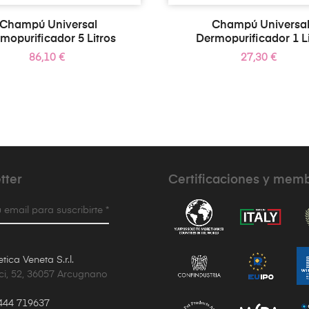
Champú Universal
Champú Universa
mopurificador 5 Litros
Dermopurificador 1 Li
Precio
Precio
86,10 €
27,30 €
tter
Certificaciones y mem
 email para suscribirte *
ica Veneta S.r.l.
ci, 52, 36057 Arcugnano
444 719637