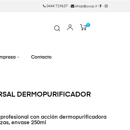
0444 719637
-
shop@yuup.it
|
-
0
mpresa
Contacto
RSAL DERMOPURIFICADOR
rofesional con acción dermopurificadora
razas, envase 250ml