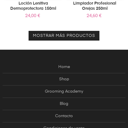
Loción Lenitiva
Limpiador Profesional
Dermoprotectora 150ml
Orejas 250ml
Precio
Precio
24,00 €
24,60 €
MOSTRAR MÁS PRODUCTOS
Home
Shop
Grooming Academy
Blog
Contacto