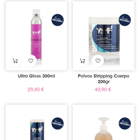
Ultra Gloss 300ml
Polvos Stripping Cuerpo
200gr
Precio
Precio
29,40 €
43,90 €