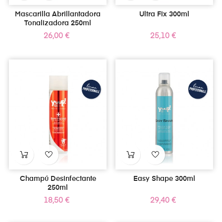
Mascarilla Abrillantadora
Ultra Fix 300ml
Tonalizadora 250ml
Precio
Precio
26,00 €
25,10 €
Champú Desinfectante
Easy Shape 300ml
250ml
Precio
Precio
18,50 €
29,40 €