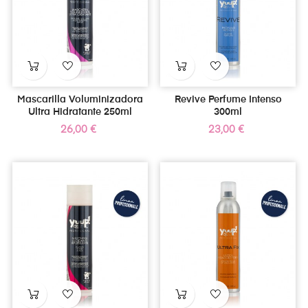
Mascarilla Voluminizadora
Revive Perfume Intenso
Ultra Hidratante 250ml
300ml
Precio
Precio
26,00 €
23,00 €