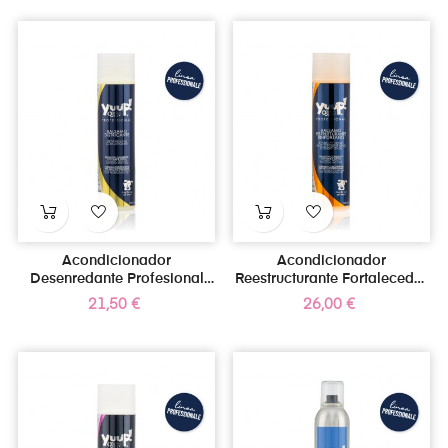
Acondicionador
Acondicionador
Desenredante Profesional
Reestructurante Fortalecedor
250ml
250ml
Precio
Precio
21,50 €
26,00 €