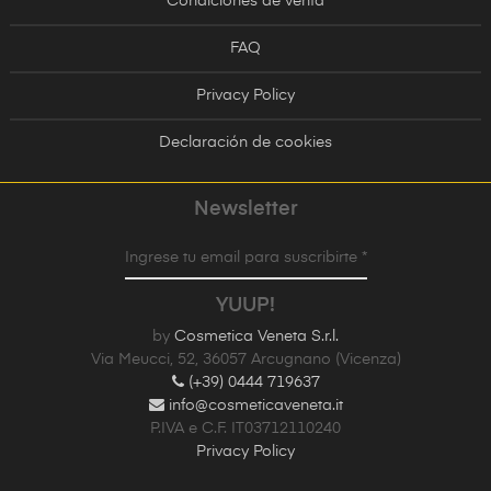
Condiciones de venta
FAQ
Privacy Policy
Declaración de cookies
Newsletter
Ingrese tu email para suscribirte *
YUUP!
by
Cosmetica Veneta S.r.l.
Via Meucci, 52, 36057 Arcugnano (Vicenza)
(+39) 0444 719637
info@cosmeticaveneta.it
P.IVA e C.F. IT03712110240
Privacy Policy