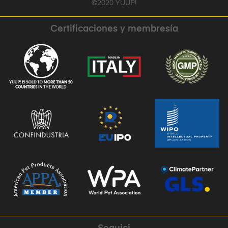
©2020 YUUP!
Certificaciones y membresía