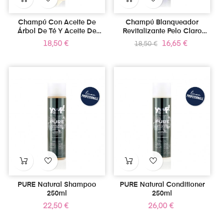
Champú Con Aceite De
Champú Blanqueador
Árbol De Té Y Aceite De
Revitalizante Pelo Claro
Neem 250ml
250ml
Precio
Precio
Precio
18,50 €
16,65 €
18,50 €
regular
PURE Natural Shampoo
PURE Natural Conditioner
250ml
250ml
Precio
Precio
22,50 €
26,00 €