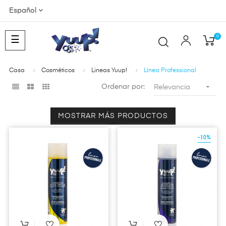
Español
0
Navegación
☰
de
palanca
Casa
Cosméticos
Lineas Yuup!
Línea Professional

Ordenar por:
Relevancia
MOSTRAR MÁS PRODUCTOS
-10%