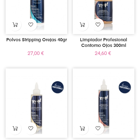
Polvos Stripping Orejas 40gr
Limpiador Profesional
Contorno Ojos 300ml
Precio
Precio
27,00 €
24,60 €