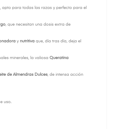
, apto para todas las razas y perfecto para el
rgo
, que necesitan una dosis extra de
ionadora
y
nutritiva
que, día tras día, deja el
 sales minerales, la valiosa
Queratina
eite de Almendras Dulces
, de intensa acción
e uso.