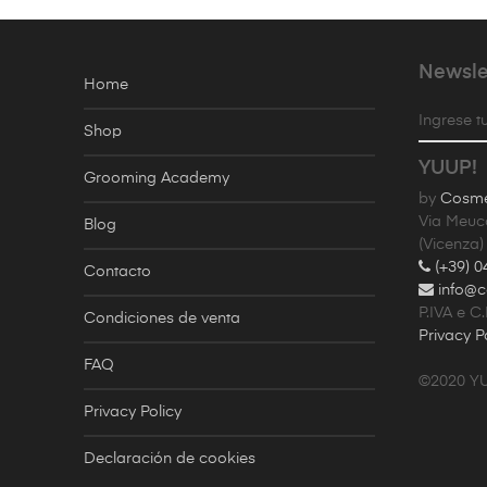
Newsle
Home
Ingrese tu
Shop
YUUP!
Grooming Academy
by
Cosmet
Via Meuc
Blog
(Vicenza)
(+39) 0
Contacto
info@c
P.IVA e C
Condiciones de venta
Privacy P
FAQ
©2020 Y
Privacy Policy
Declaración de cookies