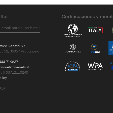
tter
Certificaciones y mem
 email para suscribirte *
ica Veneta S.r.l.
ci, 52, 36057 Arcugnano
444 719637
osmeticaveneta.it
.F. IT03712110240
olicy
UUP!