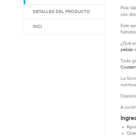
Pink Vel
DETALLES DEL PRODUCTO
uso diar
Este s
INCI
hidrata
¿Qué p
pelaje
Todo gr
Cuater
La fór
nutriti
Disponi
A conti
Ingre
Agua
Quer