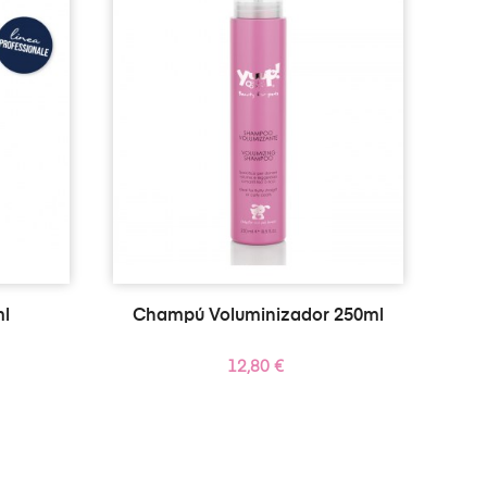
ml
Champú Voluminizador 250ml
Precio
12,80 €