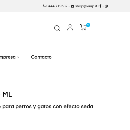
0444 719637
-
shop@yuup.it
|
-
0
mpresa
Contacto
0 ML
 para perros y gatos con efecto seda