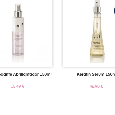
dante Abrillantador 150ml
Keratin Serum 150
Precio
Precio
15,49 €
46,90 €