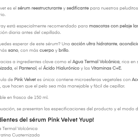
vet es el
sérum reestructurante
y
sedificante
para nuestros peluditos
io.
pray está especialmente recomendado para
mascotas con pelaje la
ción diaria antes del cepillado.
uedes esperar de este sérum? Una
acción ultra hidratante
,
acondic
más
sano
, con más
cuerpo
y
brillo
.
acias a ingredientes clave como el
Agua Termal Volcánica
, rica en
nizada
, el
Pantenol
, el
Ácido Hialurónico
y las
Vitaminas C+E
.
mula de
Pink Velvet
es única: contiene microesferas vegetales con
Ac
va, que hacen que el pelo sea más manejable y fácil de cepillar.
ble en frasco de 150 ml.
nuación, se presentan las especificaciones del producto y el modo d
dientes del sérum Pink Velvet Yuup!
 Termal Volcánica
atina Cuaternizada