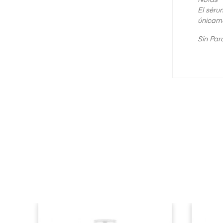
Notas
El séru
únicame
Sin Par