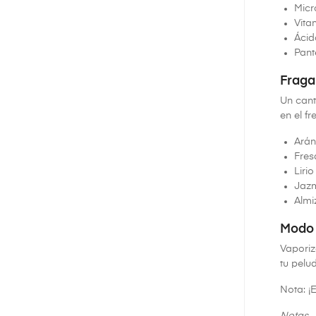
Micr
Vita
Ácid
Pant
Fraga
Un cant
en el f
Ará
Fres
Lirio
Jaz
Almi
Modo 
Vaporiz
tu pelud
Nota: ¡