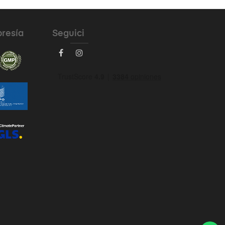
bresía
Seguici