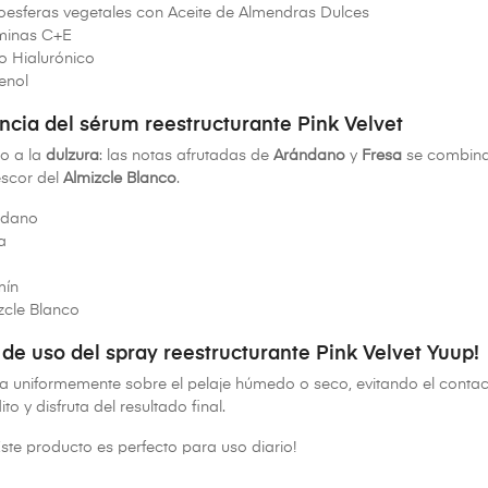
oesferas vegetales con Aceite de Almendras Dulces
minas C+E
o Hialurónico
enol
ncia del sérum reestructurante Pink Velvet
o a la
dulzura
: las notas afrutadas de
Arándano
y
Fresa
se combinan
rescor del
Almizcle Blanco
.
ndano
a
mín
zcle Blanco
de uso del spray reestructurante Pink Velvet Yuup!
a uniformemente sobre el pelaje húmedo o seco, evitando el conta
ito y disfruta del resultado final.
Este producto es perfecto para uso diario!