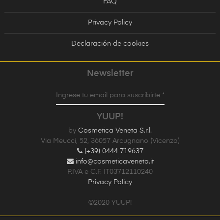
FAQ
Privacy Policy
Declaración de cookies
Newsletter
Ingrese tu email para suscribirte *
YUUP!
by
Cosmetica Veneta S.r.l.
Via Meucci, 52, 36057 Arcugnano (Vicenza)
(+39) 0444 719637
info@cosmeticaveneta.it
P.IVA e C.F. IT03712110240
Privacy Policy
©2020 YUUP!