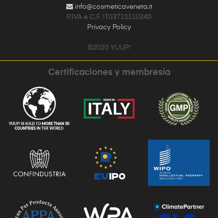
info@cosmeticaveneta.it
P.IVA e C.F. IT03712110240
Privacy Policy
©2020 YUUP!
Certificaciones y membresía