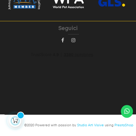
Seguici
©2020 Powered with passion by
Studio Arti Visive
using
PrestaShop