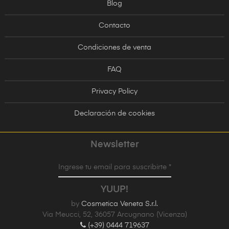
Blog
Contacto
Condiciones de venta
FAQ
Privacy Policy
Declaración de cookies
Newsletter
Ingrese tu email para suscribirte *
YUUP!
by
Cosmetica Veneta S.r.l.
Via Meucci, 52, 36057 Arcugnano (Vicenza)
(+39) 0444 719637