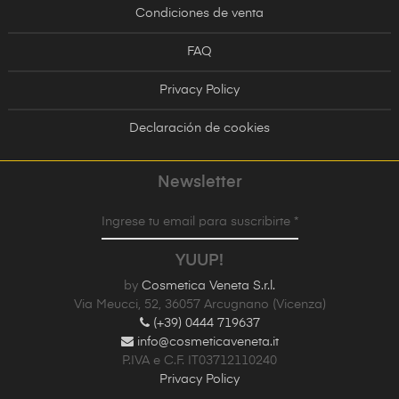
Condiciones de venta
FAQ
Privacy Policy
Declaración de cookies
Newsletter
Ingrese tu email para suscribirte *
YUUP!
by
Cosmetica Veneta S.r.l.
Via Meucci, 52, 36057 Arcugnano (Vicenza)
(+39) 0444 719637
info@cosmeticaveneta.it
P.IVA e C.F. IT03712110240
Privacy Policy