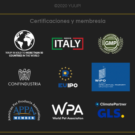
©2020 YUUP!
Certificaciones y membresía