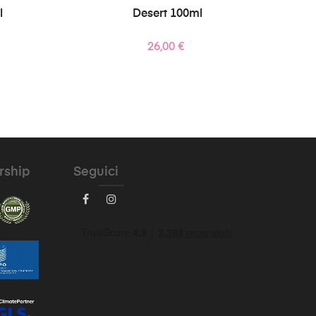
l
Desert 100ml
Prezzo
26,00 €
rship
Seguici