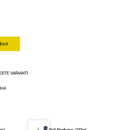
ELLO
STE VARIANTI
0ml
0ml
Bali Profumo 100ml