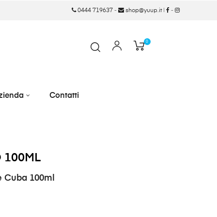
0444 719637
-
shop@yuup.it
|
-
0
zienda
Contatti
 100ML
e Cuba 100ml