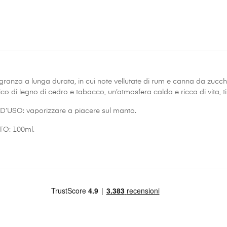
granza a lunga durata, in cui note vellutate di rum e canna da zucc
co di legno di cedro e tabacco, un’atmosfera calda e ricca di vita, t
USO: vaporizzare a piacere sul manto.
O: 100ml.