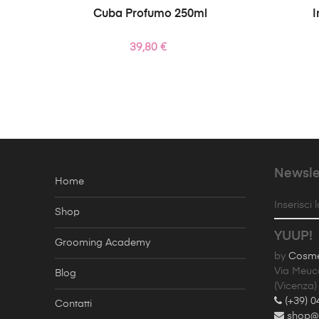
Cuba Profumo 250ml
I
Prezzo
39,80 €
Newsle
Home
Inserisci 
Shop
YUUP!
Grooming Academy
by
Cosmet
Via Meuc
Blog
(Vicenza)
(+39) 0
Contatti
shop@y