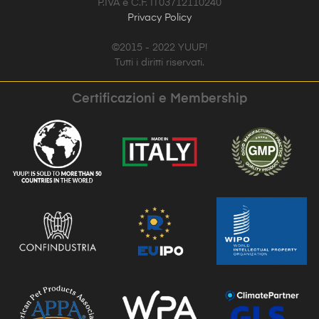
P.IVA e C.F. IT03712110240
Privacy Policy
©2015 - 2022 YUUP!
Tutti i diritti riservati.
Certificazioni e Membership