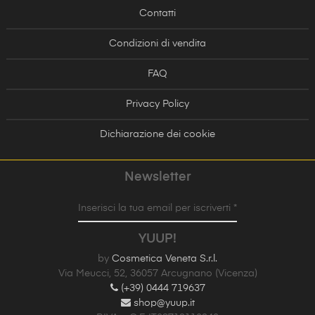
Contatti
Condizioni di vendita
FAQ
Privacy Policy
Dichiarazione dei cookie
Newsletter
Inserisci la tua email per iscriverti *
YUUP!
by
Cosmetica Veneta S.r.l.
Via Meucci, 52, 36057 Arcugnano (Vicenza)
(+39) 0444 719637
shop@yuup.it