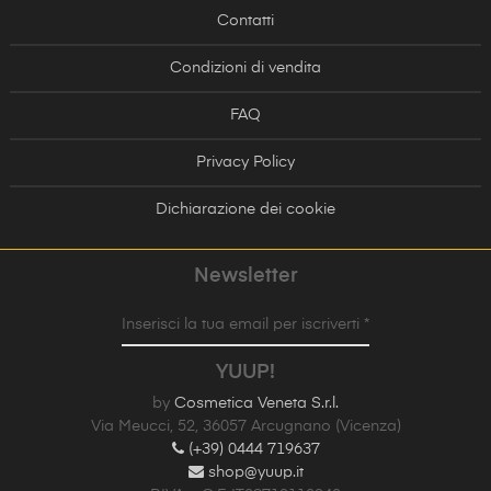
Contatti
Condizioni di vendita
FAQ
Privacy Policy
Dichiarazione dei cookie
Newsletter
Inserisci la tua email per iscriverti *
YUUP!
by
Cosmetica Veneta S.r.l.
Via Meucci, 52, 36057 Arcugnano (Vicenza)
(+39) 0444 719637
shop@yuup.it