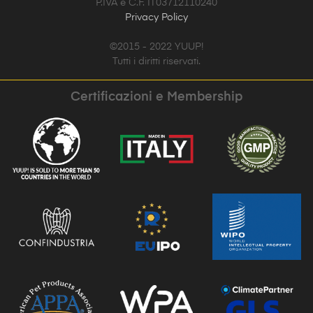
P.IVA e C.F. IT03712110240
Privacy Policy
©2015 - 2022 YUUP!
Tutti i diritti riservati.
Certificazioni e Membership