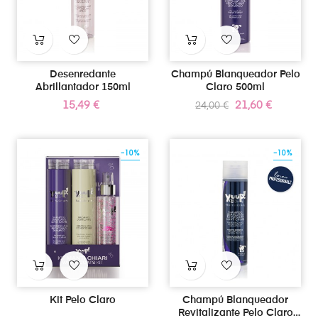
Desenredante
Champú Blanqueador Pelo
Abrillantador 150ml
Claro 500ml
Precio
Precio
Precio
15,49 €
21,60 €
24,00 €
regular
-10%
-10%
Kit Pelo Claro
Champú Blanqueador
Revitalizante Pelo Claro