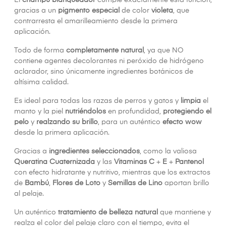
El
champú blanqueador
cumple exactamente esta función,
gracias a un
pigmento especial
de color
violeta
, que
contrarresta el amarilleamiento desde la primera
aplicación.
Todo de forma
completamente natural
, ya que NO
contiene agentes decolorantes ni peróxido de hidrógeno
aclarador, sino únicamente ingredientes botánicos de
altísima calidad.
Es ideal para todas las razas de perros y gatos y
limpia
el
manto y la piel
nutriéndolos
en profundidad,
protegiendo el
pelo
y
realzando su brillo
, para un auténtico
efecto wow
desde la primera aplicación.
Gracias a
ingredientes seleccionados
, como la valiosa
Queratina Cuaternizada
y las
Vitaminas C
+
E
+
Pantenol
con efecto hidratante y nutritivo, mientras que los extractos
de
Bambú
,
Flores de Loto
y
Semillas de Lino
aportan brillo
al pelaje.
Un auténtico
tratamiento de belleza natural
que mantiene y
realza el color del pelaje claro con el tiempo, evita el