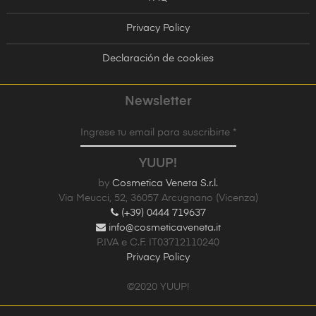
Privacy Policy
Declaración de cookies
Newsletter
Ingrese tu email para suscribirte *
YUUP!
by
Cosmetica Veneta S.r.l.
Via Meucci, 52, 36057 Arcugnano (Vicenza)
(+39) 0444 719637
info@cosmeticaveneta.it
P.IVA e C.F. IT03712110240
Privacy Policy
©2020 YUUP!