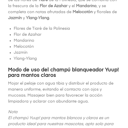
de las flores de
Tiarè
de la Polinesia, que se combina con
la frescura de la
Flor de Azahar
y el
Mandarino
, y se
completa con notas afrutadas de
Melocotón
y florales de
Jazmín
y
Ylang-Ylang
.
Flores de Tiarè de la Polinesia
Flor de Azahar
Mandarino
Melocotón
Jazmín
Ylang-Ylang
Modo de uso del champú blanqueador Yuup!
para mantos claros
Mojar el pelaje con agua tibia y distribuir el producto de
manera uniforme, evitando el contacto con ojos y
mucosas. Masajear bien para favorecer la acción
limpiadora y aclarar con abundante agua.
Nota
El champú Yuup! para mantos blancos y claros es un
producto ideal para nuestras mascotas, apto solo para